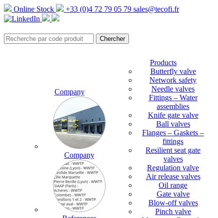
Online Stock
+33 (0)4 72 79 05 79
sales@tecofi.fr
Products
Butterfly valve
Network safety
Needle valves
Company
Fittings – Water
assemblies
Knife gate valve
Ball valves
Flanges – Gaskets –
fittings
Resilient seat gate
Company
valves
Regulation valve
Air release valves
Oil range
Gate valve
Blow-off valves
Pinch valve