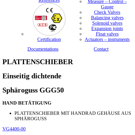
References
Measure – Control –
Gauge
Check Valves
Balancing valves
Solenoid valves
Expansion joints
Float valves
Certification
Actuators – instruments
Documentations
Contact
PLATTENSCHIEBER
Einseitig dichtende
Sphäroguss GGG50
HAND BETÄTIGUNG
PLATTENSCHIEBER MIT HANDRAD GEHÄUSE AUS
SPHÄROGUSS
VG4400-00