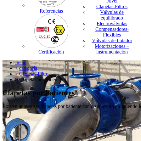
Nivel
Clapetas-Filtros
Referencias
Válvulas de
equilibrado
Electroválvulas
Compensadores-
Flexibles
Válvulas de flotador
Motorizaciones –
Certificación
instrumentación
Inicio
>
categoría
>
Clapetas-Filtros
> Clapetas por batientes
Clapetas por batientes
Existen numerosas clapetas por batiente con o sin resorte. Siguiendo lo