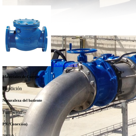
Ficha técnica
Materiales de Cuerpo
Fundición
Naturaleza del batiente
Fundición
PN (Conexión)