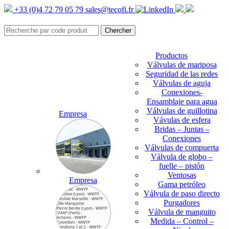
+33 (0)4 72 79 05 79
sales@tecofi.fr
Productos
Válvulas de mariposa
Seguridad de las redes
Válvulas de aguja
Conexiones-
Ensamblaje para agua
Válvulas de guillotina
Empresa
Vávulas de esfera
Bridas – Juntas –
Conexiones
Válvulas de compuerta
Válvula de globo –
fuelle – pistón
Ventosas
Empresa
Gama petróleo
Válvula de paso directo
Purgadores
Válvula de manguito
Medida – Control –