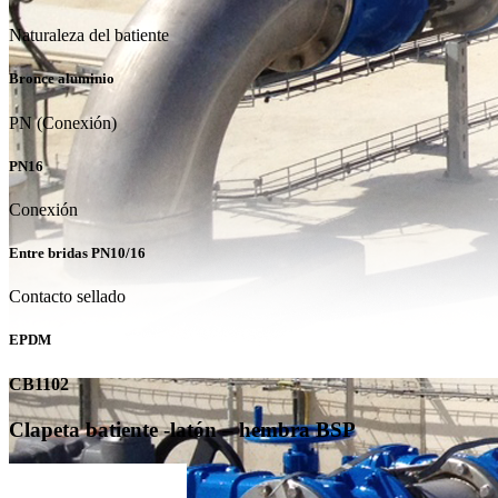
Naturaleza del batiente
Bronce aluminio
PN (Conexión)
PN16
Conexión
Entre bridas PN10/16
Contacto sellado
EPDM
CB1102
Clapeta batiente -latón – hembra BSP