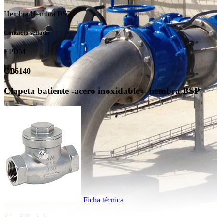
Hembra/Hembra BSP
Contacto sellado
EPDM
CB6140
Clapeta batiente -acero inoxidable – hembra BSP
Ficha técnica