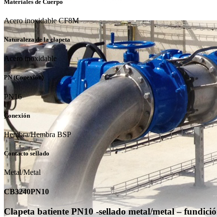
Materiales de Cuerpo
Acero inoxidable CF8M
Naturaleza de la clapeta
Acero inoxidable
PN (Conexión)
PN16
Conexión
Hembra/Hembra BSP
Contacto sellado
Metal/Metal
CB3240PN10
Clapeta batiente PN10 -sellado metal/metal – fundició