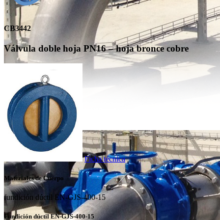
CB3442
Válvula doble hoja PN16 – hoja bronce cobre
Ficha técnica
Materiales de Cuerpo
fundición dúctil EN-GJS-400-15
Fundición dúctil EN-GJS-400-15