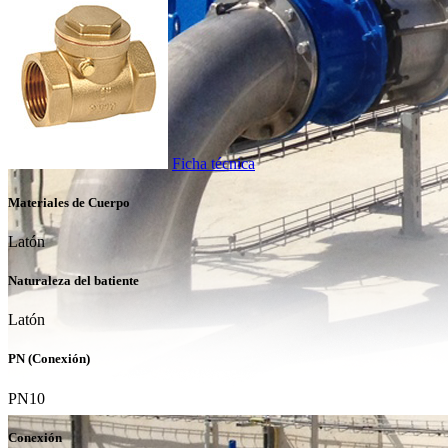
Ficha técnica
Materiales de Cuerpo
Latón
Naturaleza del batiente
Latón
PN (Conexión)
PN10
Conexión