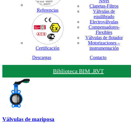
Nivel
Clapetas-Filtros
Referencias
Válvulas de
equilibrado
Electroválvulas
Compensadores-
Flexibles
Válvulas de flotador
Motorizaciones –
Certificación
instrumentación
Descargas
Contacto
Biblioteca BIM .RVT
Válvulas de mariposa