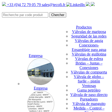
+33 (0)4 72 79 05 79
sales@tecofi.fr
Productos
Válvulas de mariposa
Seguridad de las redes
Válvulas de aguja
Conexiones-
Ensamblaje para agua
Válvulas de guillotina
Empresa
Vávulas de esfera
Bridas – Juntas –
Conexiones
Válvulas de compuerta
Válvula de globo –
fuelle – pistón
Ventosas
Empresa
Gama petróleo
Válvula de paso directo
Purgadores
Válvula de manguito
Medida – Control –