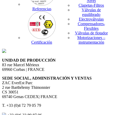
Nivel
Clapetas-Filtros
Referencias
Válvulas de
equilibrado
Electroválvulas
Compensadores-
Flexibles
Válvulas de flotador
Motorizaciones –
Certificación
instrumentación
UNIDAD DE PRODUCCIÓN
83 rue Marcel Mérieux
69960 Corbas | FRANCE
SEDE SOCIAL, ADMINISTRACIÓN Y VENTAS
ZAC EverEst Parc
2 rue Barthélemy Thimonnier
CS 30051
69740 Genas CEDEX| FRANCE
T. +33 (0)4 72 79 05 79