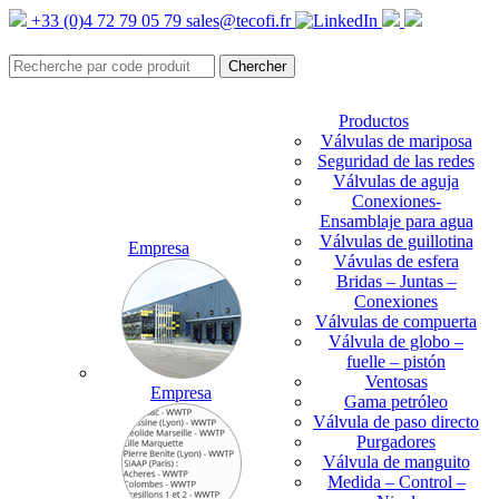
+33 (0)4 72 79 05 79
sales@tecofi.fr
Productos
Válvulas de mariposa
Seguridad de las redes
Válvulas de aguja
Conexiones-
Ensamblaje para agua
Válvulas de guillotina
Empresa
Vávulas de esfera
Bridas – Juntas –
Conexiones
Válvulas de compuerta
Válvula de globo –
fuelle – pistón
Ventosas
Empresa
Gama petróleo
Válvula de paso directo
Purgadores
Válvula de manguito
Medida – Control –