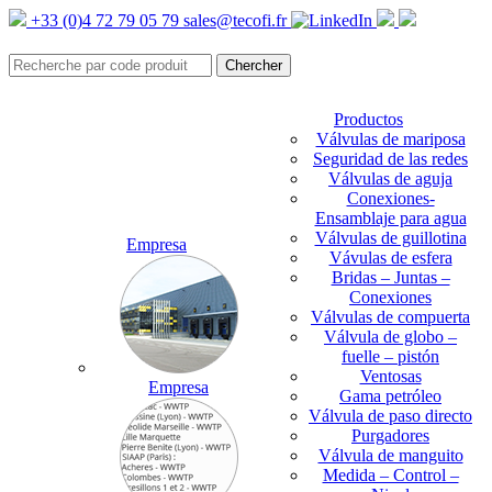
+33 (0)4 72 79 05 79
sales@tecofi.fr
Productos
Válvulas de mariposa
Seguridad de las redes
Válvulas de aguja
Conexiones-
Ensamblaje para agua
Válvulas de guillotina
Empresa
Vávulas de esfera
Bridas – Juntas –
Conexiones
Válvulas de compuerta
Válvula de globo –
fuelle – pistón
Ventosas
Empresa
Gama petróleo
Válvula de paso directo
Purgadores
Válvula de manguito
Medida – Control –