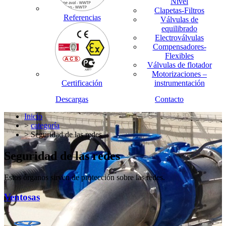
Nivel
Clapetas-Filtros
Referencias
Válvulas de
equilibrado
Electroválvulas
Compensadores-
Flexibles
Válvulas de flotador
Motorizaciones –
Certificación
instrumentación
Descargas
Contacto
Inicio
>
categoría
> Seguridad de las redes
Seguridad de las redes
Estos órganos sirven de protección sobre las redes.
Ventosas