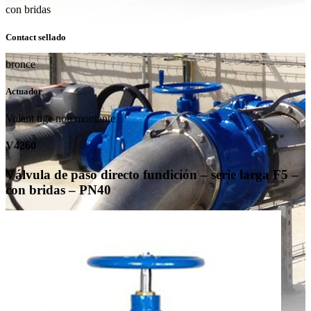
con bridas
Contact sellado
bronce
Actuador
Volant tige non montante
V4260
Válvula de paso directo fundición – serie larga F5 –
con bridas – PN40