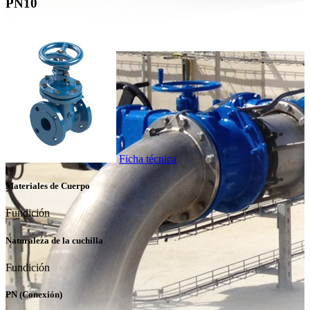
PN10
Ficha técnica
Materiales de Cuerpo
Fundición
Naturaleza de la cuchilla
Fundición
PN (Conexión)