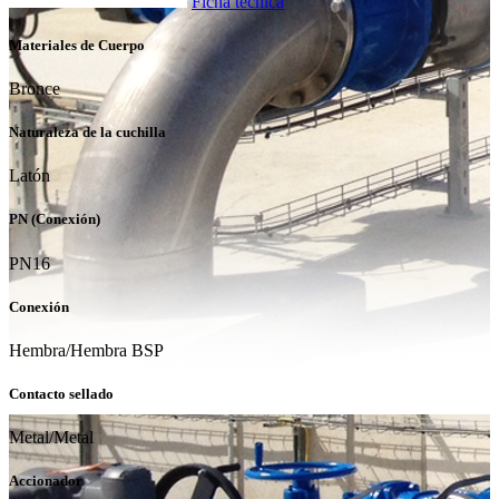
Ficha técnica
Materiales de Cuerpo
Bronce
Naturaleza de la cuchilla
Latón
PN (Conexión)
PN16
Conexión
Hembra/Hembra BSP
Contacto sellado
Metal/Metal
Accionador