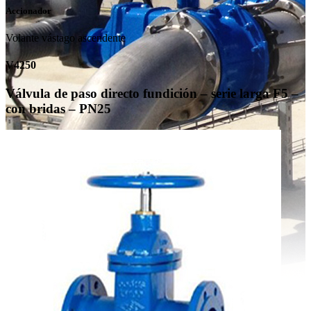
Accionador
Volante vástago ascendente
V4250
Válvula de paso directo fundición – serie larga F5 –
con bridas – PN25