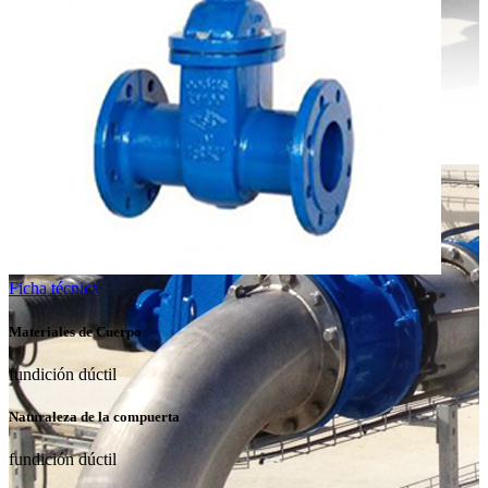
Ficha técnica
Materiales de Cuerpo
fundición dúctil
Naturaleza de la compuerta
fundición dúctil