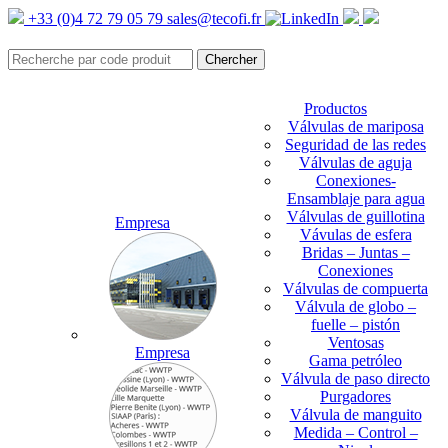
+33 (0)4 72 79 05 79
sales@tecofi.fr
Productos
Válvulas de mariposa
Seguridad de las redes
Válvulas de aguja
Conexiones-
Ensamblaje para agua
Válvulas de guillotina
Empresa
Vávulas de esfera
Bridas – Juntas –
Conexiones
Válvulas de compuerta
Válvula de globo –
fuelle – pistón
Ventosas
Empresa
Gama petróleo
Válvula de paso directo
Purgadores
Válvula de manguito
Medida – Control –