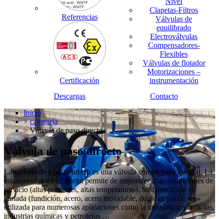
Nivel
Clapetas-Filtros
Referencias
Válvulas de
equilibrado
Electroválvulas
Compensadores-
Flexibles
Válvulas de flotador
Motorizaciones –
Certificación
instrumentación
Descargas
Contacto
Inicio
>
categoría
> Válvula de paso directo
Válvula de paso directo
La válvula de a paso directo es una válvula con un paso integral. La
estanqueidad metal /metal permite de responder a las condiciones de
servicio (altas presiones, altas temperaturas). Su fabricación es
variada (fundición, acero, acero inoxidable, dúplex), puede ser
utilizada para numerosas aplicaciones como la industria terciaria, las
industrias químicas y petroleras …