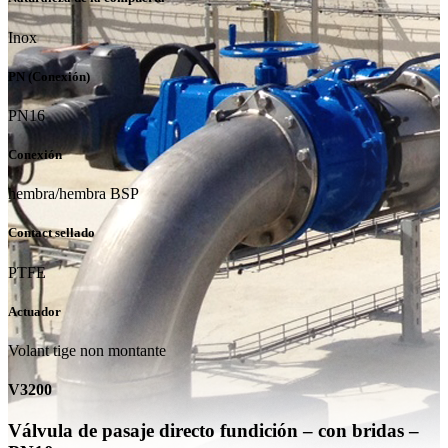
Inox
PN (Conexión)
PN16
Conexión
hembra/hembra BSP
Contact sellado
PTFE
Actuador
Volant tige non montante
V3200
Válvula de pasaje directo fundición – con bridas –