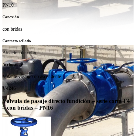
PN10
Conexión
con bridas
Contacto sellado
Aleación de cobre
Accionador
Volante vástago no ascendente
V4246
Válvula de pasaje directo fundición – serie corta F4
– con bridas – PN16