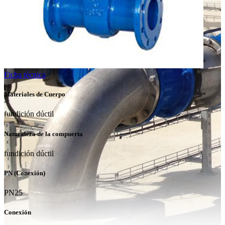
Ficha técnica
Materiales de Cuerpo
fundición dúctil
Naturaleza de la compuerta
fundición dúctil
PN (Conexión)
PN25
Conexión