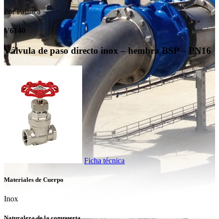
Por Palanca
V6140
Válvula de paso directo inox – hembra BSP – PN16
Ficha técnica
Materiales de Cuerpo
Inox
Naturaleza de la compuerta