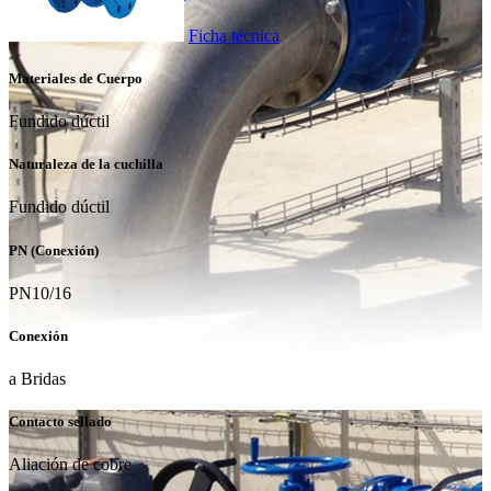
Ficha técnica
Materiales de Cuerpo
Fundido dúctil
Naturaleza de la cuchilla
Fundido dúctil
PN (Conexión)
PN10/16
Conexión
a Bridas
Contacto sellado
Aliación de cobre