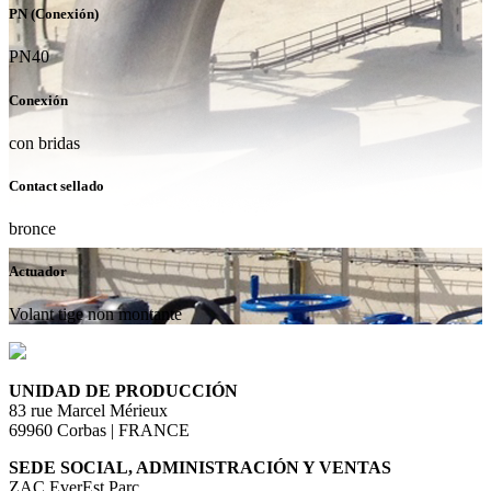
PN (Conexión)
PN40
Conexión
con bridas
Contact sellado
bronce
Actuador
Volant tige non montante
UNIDAD DE PRODUCCIÓN
83 rue Marcel Mérieux
69960 Corbas | FRANCE
SEDE SOCIAL, ADMINISTRACIÓN Y VENTAS
ZAC EverEst Parc