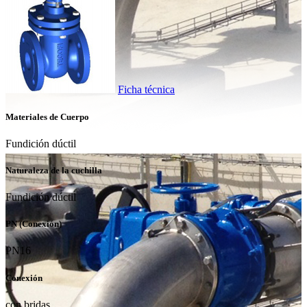
Ficha técnica
Materiales de Cuerpo
Fundición dúctil
Naturaleza de la cuchilla
Fundición dúctil
PN (Conexión)
PN16
Conexión
con bridas