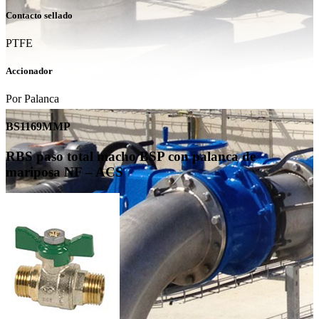
Contacto sellado
PTFE
Accionador
Por Palanca
BS1169MMP
RBS paso total macho BSP con palanca de
mariposa NF – ACS