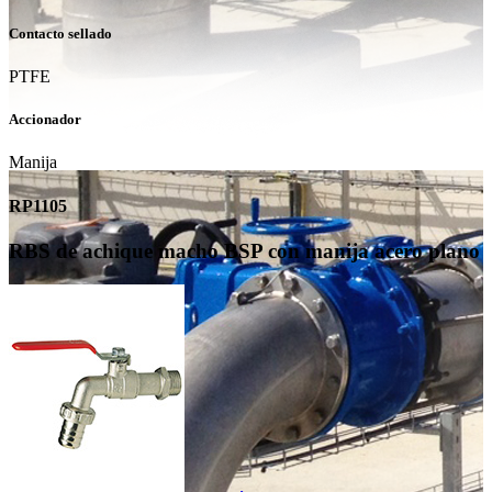
Contacto sellado
PTFE
Accionador
Manija
RP1105
RBS de achique macho BSP con manija acero plano