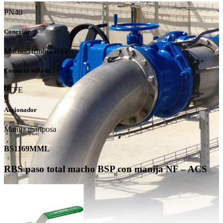
PN40
Conexión
Macho/Hrmbra BSP
Contacto sellado
PTFE
Accionador
Manija mariposa
BS1169MML
RBS paso total macho BSP con manija NF – ACS