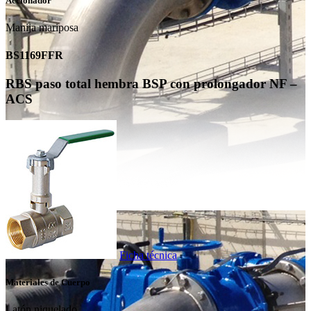
Accionador
Manija mariposa
BS1169FFR
RBS paso total hembra BSP con prolongador NF –
ACS
Ficha técnica
Materiales de Cuerpo
Latón niquelado