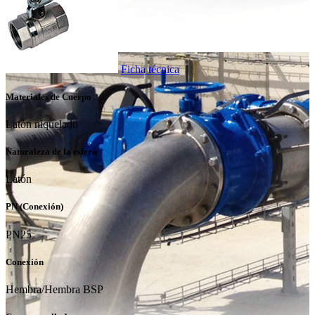
Ficha técnica
Materiales de Cuerpo
Latón niquelado
Naturaleza de la esfera
Latón
PN (Conexión)
PN25
Conexión
Hembra/Hembra BSP