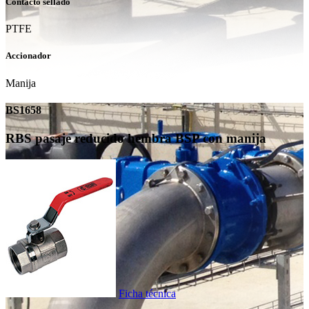
Contacto sellado
PTFE
Accionador
Manija
BS1658
RBS pasaje reducido hembra BSP con manija
Ficha técnica