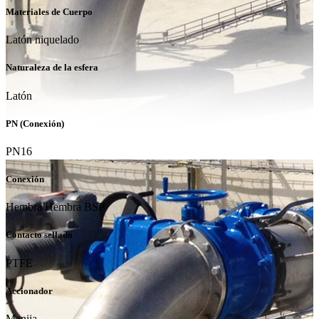
Materiales de Cuerpo
Latón niquelado
Naturaleza de la esfera
Latón
PN (Conexión)
PN16
Conexión
Hembra/Hembra BSP
Contacto sellado
PTFE
Accionador
Manija