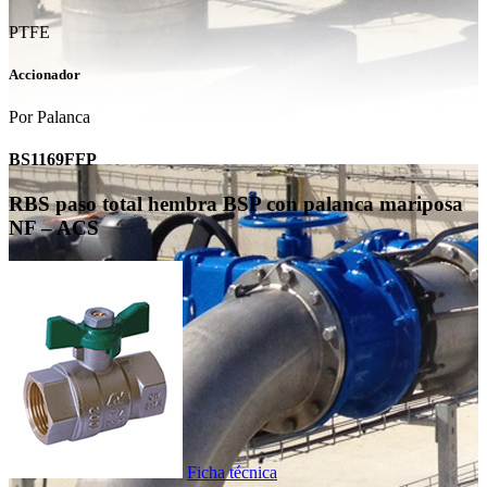
PTFE
Accionador
Por Palanca
BS1169FFP
RBS paso total hembra BSP con palanca mariposa
NF – ACS
Ficha técnica