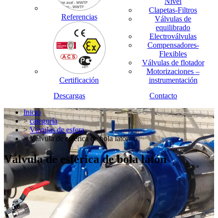
Nivel
Clapetas-Filtros
Referencias
Válvulas de
equilibrado
Electroválvulas
Compensadores-
Flexibles
Válvulas de flotador
Motorizaciones –
Certificación
instrumentación
Descargas
Contacto
Inicio
>
categoría
>
Vávulas de esfera
> Válvula de esférica de bola latón
Válvula de esférica de bola latón