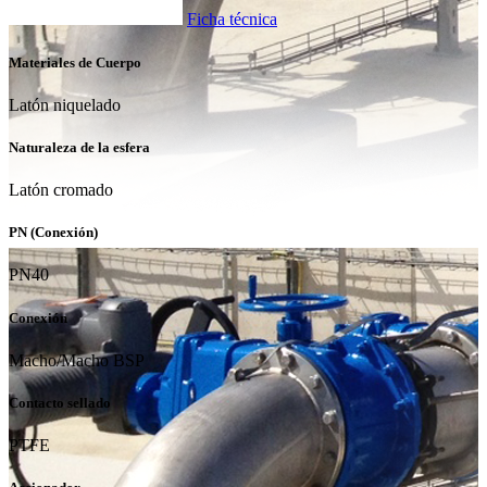
Ficha técnica
Materiales de Cuerpo
Latón niquelado
Naturaleza de la esfera
Latón cromado
PN (Conexión)
PN40
Conexión
Macho/Macho BSP
Contacto sellado
PTFE