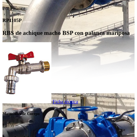
Por Palanca
RP1105P
RBS de achique macho BSP con palanca mariposa
Ficha técnica
Materiales de Cuerpo
Latón