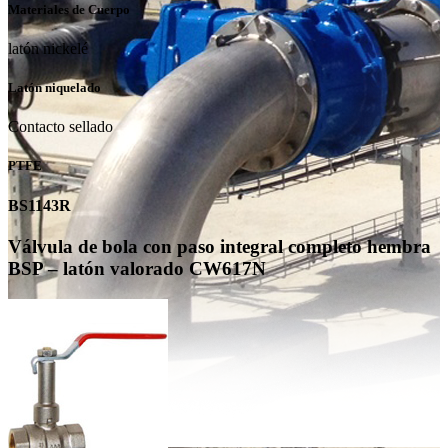
Materiales de Cuerpo
latón nickelé
Latón niquelado
Contacto sellado
PTFE
BS1143R
Válvula de bola con paso integral completo hembra
BSP – latón valorado CW617N