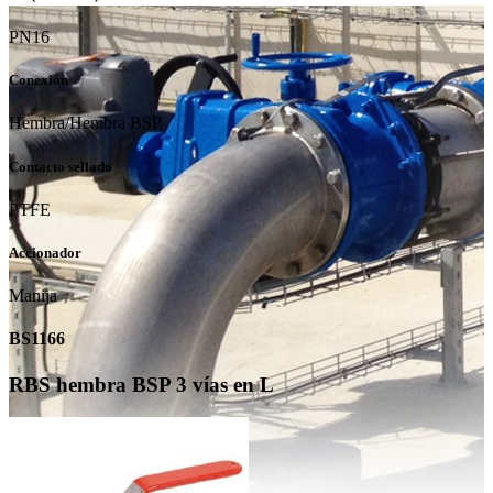
PN16
Conexión
Hembra/Hembra BSP
Contacto sellado
PTFE
Accionador
Manija
BS1166
RBS hembra BSP 3 vías en L