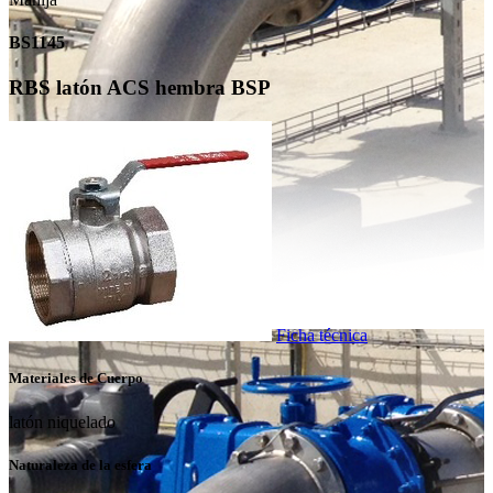
BS1145
RBS latón ACS hembra BSP
Ficha técnica
Materiales de Cuerpo
latón niquelado
Naturaleza de la esfera