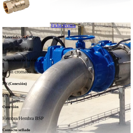
Ficha técnica
Materiales de Cuerpo
Latón niquelado
Naturaleza de la esfera
Latón cromado
PN (Conexión)
PN40
Conexión
Hembra/Hembra BSP
Contacto sellado