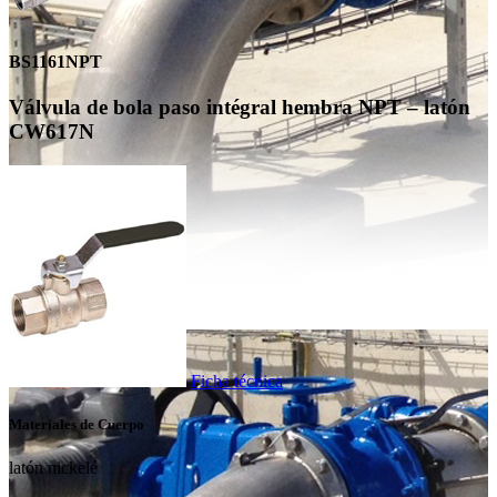
BS1161NPT
Válvula de bola paso intégral hembra NPT – latón
CW617N
Ficha técnica
Materiales de Cuerpo
latón nickelé