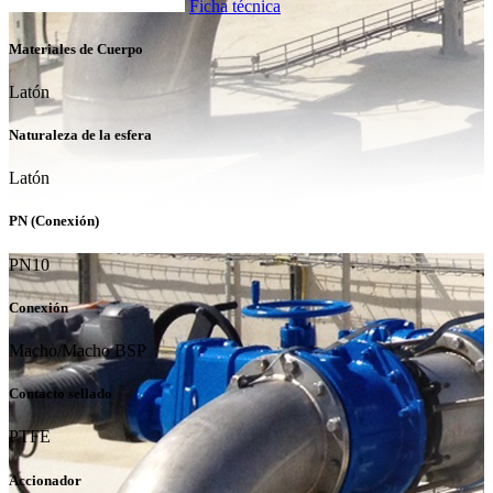
Ficha técnica
Materiales de Cuerpo
Latón
Naturaleza de la esfera
Latón
PN (Conexión)
PN10
Conexión
Macho/Macho BSP
Contacto sellado
PTFE
Accionador