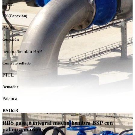
Latón
PN (Conexión)
PN16
Conexión
hembra/hembra BSP
Contacto sellado
PTFE
Actuador
Palanca
BS1653
RBS pasaje integral macho-hembra BSP con
palanca mariposa