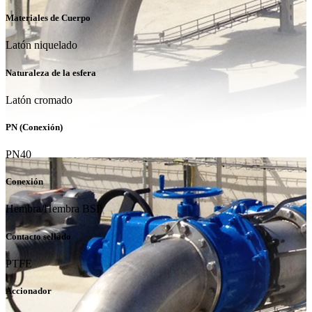
Materiales de Cuerpo
Latón niquelado
Naturaleza de la esfera
Latón cromado
PN (Conexión)
PN40
Conexión
Hembra/Hembra BSP
Contacto sellado
PTFE
Accionador