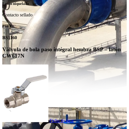
Latón niquelado
Contacto sellado
PTFE
BS1160
Válvula de bola paso intégral hembra BSP – latón
CW617N
Ficha técnica