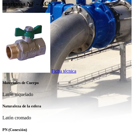
mariposa NF – ACS
Ficha técnica
Materiales de Cuerpo
Latón niquelado
Naturaleza de la esfera
Latón cromado
PN (Conexión)