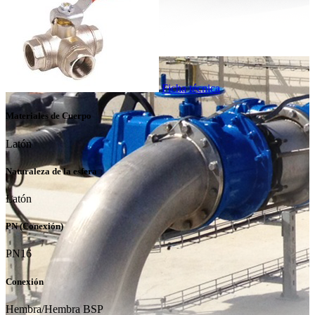
Ficha técnica
Materiales de Cuerpo
Latón
Naturaleza de la esfera
Latón
PN (Conexión)
PN16
Conexión
Hembra/Hembra BSP