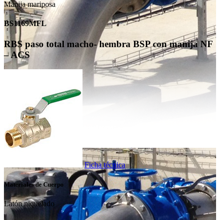
Manija mariposa
BS1169MFL
RBS paso total macho- hembra BSP con manija NF
– ACS
Ficha técnica
Materiales de Cuerpo
Latón niquelado