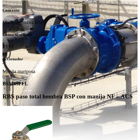
Conexión
Macho/Hembra BSP
Contacto sellado
PTFE
Accionador
Manija mariposa
BS1169FFL
RBS paso total hembra BSP con manija NF – ACS