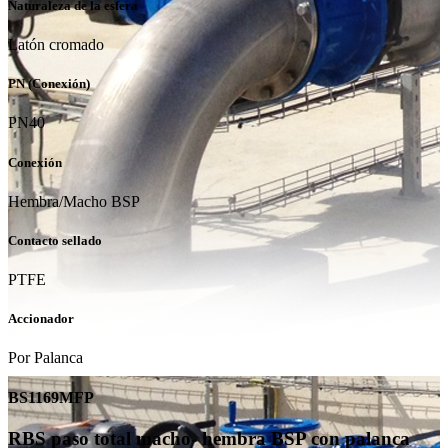
Naturaleza de la esfera
Latón cromado
PN (Conexión)
PN40
Conexión
Hembra/Macho BSP
Contacto sellado
PTFE
Accionador
Por Palanca
BS1169MFP
RBS paso total macho- hembra BSP con palanca