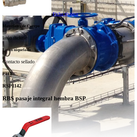
Ficha técnica
Materiales de Cuerpo
latón nickelé
Latón niquelado
Contacto sellado
PTFE
RSP1142
RBS pasaje integral hembra BSP