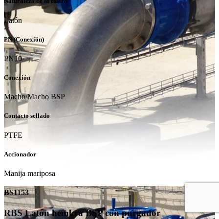
Naturaleza de la esfera
Latón
PN (Conexión)
PN10
Conexión
Macho/Macho BSP
Contacto sellado
PTFE
Accionador
Manija mariposa
BS1153
RBS Latón hembra BSP con purgador