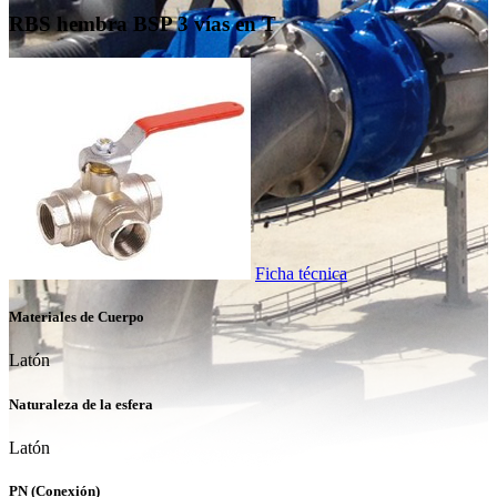
RBS hembra BSP 3 vías en T
Ficha técnica
Materiales de Cuerpo
Latón
Naturaleza de la esfera
Latón
PN (Conexión)