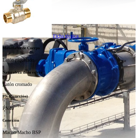
Ficha técnica
Materiales de Cuerpo
Latón niquelado
Naturaleza de la esfera
Latón cromado
PN (Conexión)
PN40
Conexión
Macho/Macho BSP