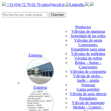
+33 (0)4 72 79 05 79
sales@tecofi.fr
Productos
Válvulas de mariposa
Seguridad de las redes
Válvulas de aguja
Conexiones-
Ensamblaje para agua
Válvulas de guillotina
Empresa
Vávulas de esfera
Bridas – Juntas –
Conexiones
Válvulas de compuerta
Válvula de globo –
fuelle – pistón
Ventosas
Empresa
Gama petróleo
Válvula de paso directo
Purgadores
Válvula de manguito
Medida – Control –