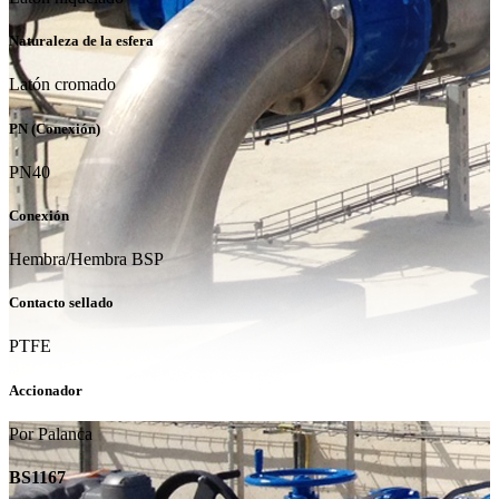
Naturaleza de la esfera
Latón cromado
PN (Conexión)
PN40
Conexión
Hembra/Hembra BSP
Contacto sellado
PTFE
Accionador
Por Palanca
BS1167