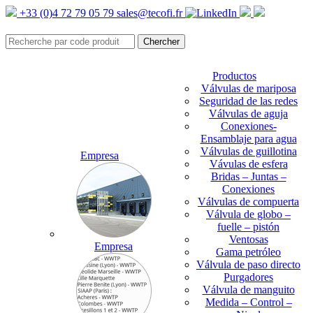
+33 (0)4 72 79 05 79
sales@tecofi.fr
Productos
Válvulas de mariposa
Seguridad de las redes
Válvulas de aguja
Conexiones-
Ensamblaje para agua
Válvulas de guillotina
Empresa
Vávulas de esfera
Bridas – Juntas –
Conexiones
Válvulas de compuerta
Válvula de globo –
fuelle – pistón
Ventosas
Empresa
Gama petróleo
Válvula de paso directo
Purgadores
Válvula de manguito
Medida – Control –