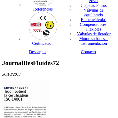
Nivel
Clapetas-Filtros
Referencias
Válvulas de
equilibrado
Electroválvulas
Compensadores-
Flexibles
Válvulas de flotador
Motorizaciones –
Certificación
instrumentación
Descargas
Contacto
JournalDesFluides72
30/10/2017