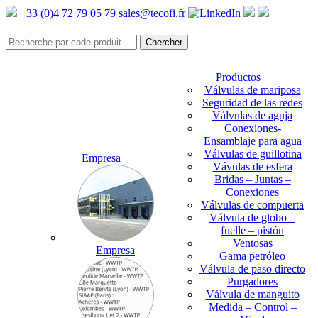
+33 (0)4 72 79 05 79
sales@tecofi.fr
Productos
Válvulas de mariposa
Seguridad de las redes
Válvulas de aguja
Conexiones-
Ensamblaje para agua
Válvulas de guillotina
Empresa
Vávulas de esfera
Bridas – Juntas –
Conexiones
Válvulas de compuerta
Válvula de globo –
fuelle – pistón
Ventosas
Empresa
Gama petróleo
Válvula de paso directo
Purgadores
Válvula de manguito
Medida – Control –