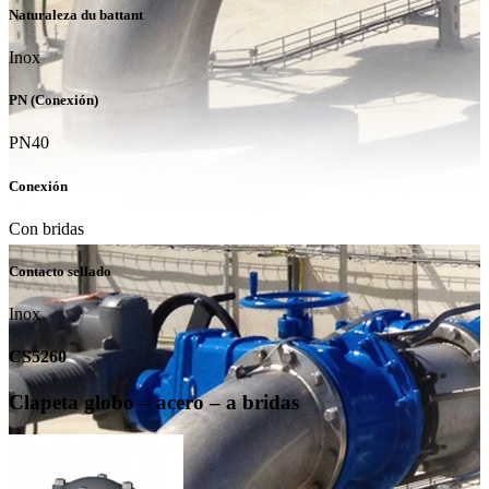
Naturaleza du battant
Inox
PN (Conexión)
PN40
Conexión
Con bridas
Contacto sellado
Inox
CS5260
Clapeta globo – acero – a bridas