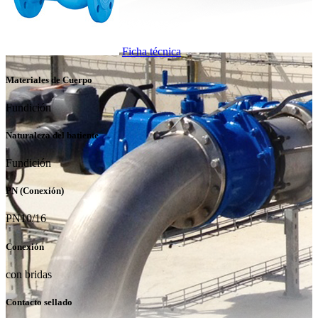
Ficha técnica
Materiales de Cuerpo
Fundición
Naturaleza del batiente
Fundición
PN (Conexión)
PN10/16
Conexión
con bridas
Contacto sellado