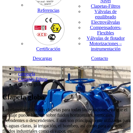
Nivel
Clapetas-Filtros
Referencias
Válvulas de
equilibrado
Electroválvulas
Compensadores-
Flexibles
Válvulas de flotador
Motorizaciones –
Certificación
instrumentación
Descargas
Contacto
Inicio
>
categoría
>
Clapetas-Filtros
> Clapeta globo
Clapeta globo
Las clapetas globo son clapetas para todas las posiciones, ya que el
montaje puede hacerse sobre fuidos horizontales, verticales,
ascendentes o descendentes. Estas son principalmente utilizadas para
las aguas claras, la irrigación, el bombeo, así como para algunos
fluidos industriales como el vapor, etc.