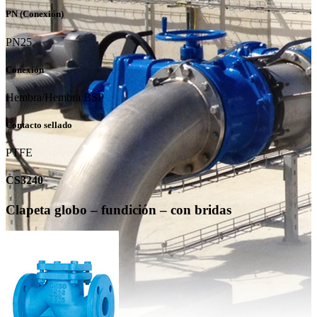
PN (Conexión)
PN25
Conexión
Hembra/Hembra BSP
Contacto sellado
PTFE
CS3240
Clapeta globo – fundición – con bridas