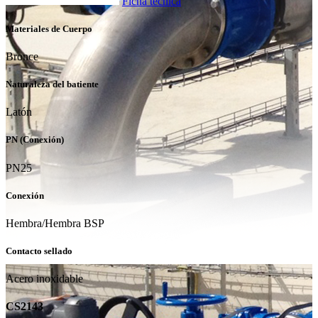
Ficha técnica
Materiales de Cuerpo
Bronce
Naturaleza del batiente
Latón
PN (Conexión)
PN25
Conexión
Hembra/Hembra BSP
Contacto sellado
Acero inoxidable
CS2143