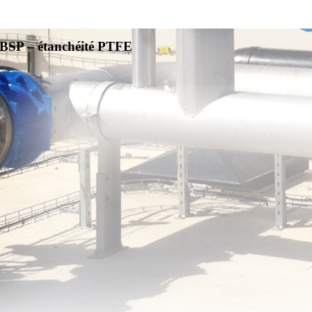
e BSP – étanchéité PTFE