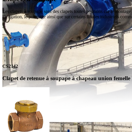
Les clapets à soupape sont des clapets toutes positions car le montage 
l’irrigation, le pompage ainsi que sur certains fluides industriels co
CS2142
Clapet de retenue à soupape à chapeau union femelle 