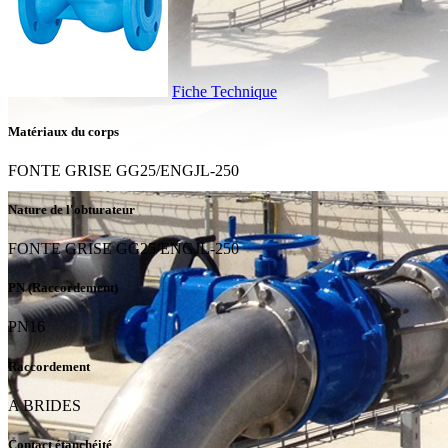
Fiche Technique
Matériaux du corps
FONTE GRISE GG25/ENGJL-250
Nature de l'obturateur
FONTE GRISE GG25/ENGJL-250
PN (Raccordement)
PN16
Raccordement
A BRIDES
Contact étanchéité