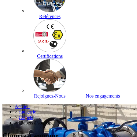
Références
Certifications
Rejoignez-Nous
Nos engagements
Accueil
>
catégorie
>
Clapets
> Clapets à soupape
Clapets à soupape