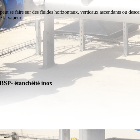
peut se faire sur des fluides horizontaux, verticaux ascendants ou descend
mme la vapeur…
BSP- étanchéité inox