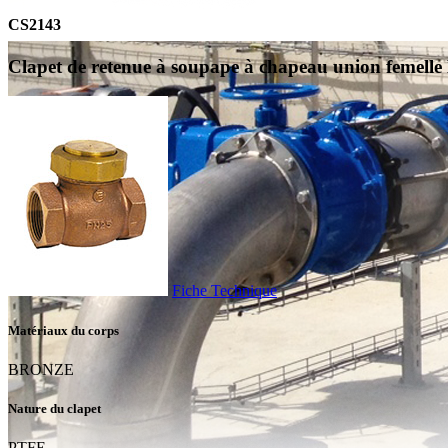
CS2143
Clapet de retenue à soupape à chapeau union femell
Fiche Technique
Matériaux du corps
BRONZE
Nature du clapet
PTFE