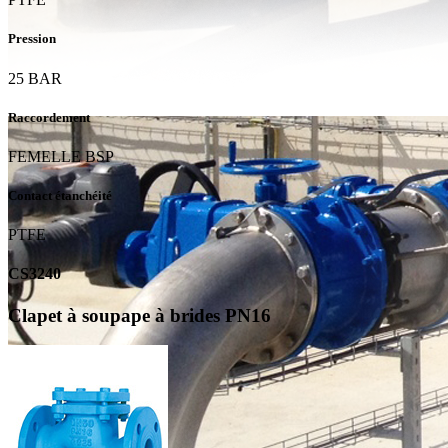
Pression
25 BAR
Raccordement
FEMELLE BSP
Contact étanchéité
PTFE
CS3240
Clapet à soupape à brides PN16