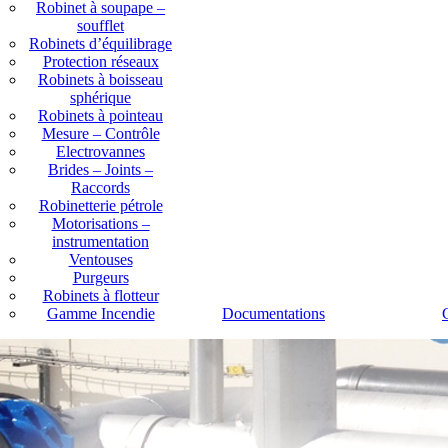
Robinet à soupape –
soufflet
Robinets d’équilibrage
Protection réseaux
Robinets à boisseau
sphérique
Robinets à pointeau
Mesure – Contrôle
Electrovannes
Brides – Joints –
Raccords
Robinetterie pétrole
Motorisations –
instrumentation
Ventouses
Purgeurs
Robinets à flotteur
Gamme Incendie
Documentations