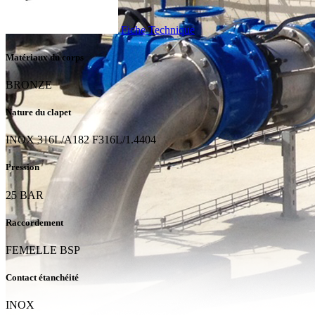
Fiche Technique
Matériaux du corps
BRONZE
Nature du clapet
INOX 316L/A182 F316L/1.4404
Pression
25 BAR
Raccordement
FEMELLE BSP
Contact étanchéité
INOX