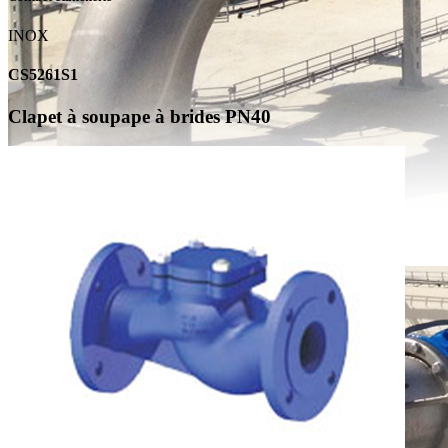
INOX
CS5261S1
Clapet à soupape à brides PN40