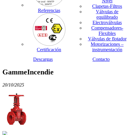
Nivel
Clapetas-Filtros
Referencias
Válvulas de
equilibrado
Electroválvulas
Compensadores-
Flexibles
Válvulas de flotador
Motorizaciones –
Certificación
instrumentación
Descargas
Contacto
GammeIncendie
20/10/2025