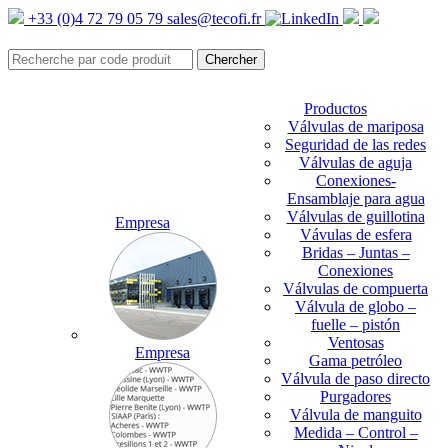
+33 (0)4 72 79 05 79
sales@tecofi.fr
Productos
Válvulas de mariposa
Seguridad de las redes
Válvulas de aguja
Conexiones-
Ensamblaje para agua
Válvulas de guillotina
Empresa
Vávulas de esfera
Bridas – Juntas –
Conexiones
Válvulas de compuerta
Válvula de globo –
fuelle – pistón
Ventosas
Empresa
Gama petróleo
Válvula de paso directo
Purgadores
Válvula de manguito
Medida – Control –