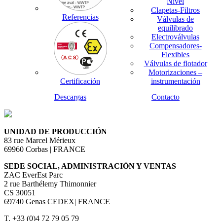
Nivel
Clapetas-Filtros
Referencias
Válvulas de
equilibrado
Electroválvulas
Compensadores-
Flexibles
Válvulas de flotador
Motorizaciones –
Certificación
instrumentación
Descargas
Contacto
UNIDAD DE PRODUCCIÓN
83 rue Marcel Mérieux
69960 Corbas | FRANCE
SEDE SOCIAL, ADMINISTRACIÓN Y VENTAS
ZAC EverEst Parc
2 rue Barthélemy Thimonnier
CS 30051
69740 Genas CEDEX| FRANCE
T. +33 (0)4 72 79 05 79