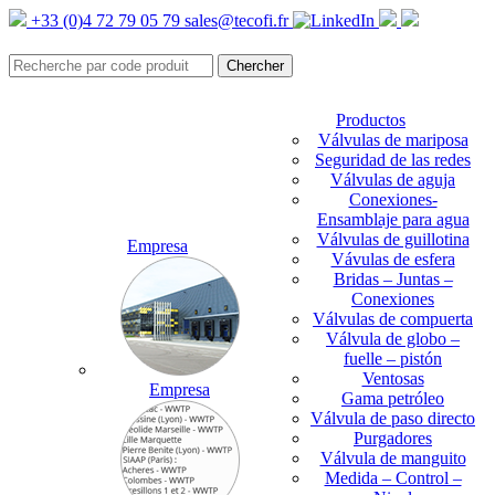
+33 (0)4 72 79 05 79
sales@tecofi.fr
Productos
Válvulas de mariposa
Seguridad de las redes
Válvulas de aguja
Conexiones-
Ensamblaje para agua
Válvulas de guillotina
Empresa
Vávulas de esfera
Bridas – Juntas –
Conexiones
Válvulas de compuerta
Válvula de globo –
fuelle – pistón
Ventosas
Empresa
Gama petróleo
Válvula de paso directo
Purgadores
Válvula de manguito
Medida – Control –