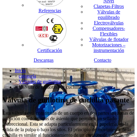
Nivel
Clapetas-Filtros
Referencias
Válvulas de
equilibrado
Electroválvulas
Compensadores-
Flexibles
Válvulas de flotador
Motorizaciones –
Certificación
instrumentación
Descargas
Contacto
Inicio
>
categoría
>
Válvulas de guillotina
> Válvula de guillotina de cuchilla pasante
Válvula de guillotina de cuchilla pasante
Esta válvula está constituida de un cuerpo en dos partes sin zonas de
retención con dos juntas de asiento que permiten un sellado
bidireccional. Esta se adapta particularmente en la papelería, en la
salida de la pulpa o bajo los silos. El principio de movimiento de la
cuchilla es similar al funcionamiento de un cortador de tabacos.