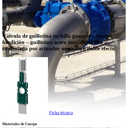
Accionador
Volante con vástago ascendente
VGT3400-03
Válvula de guillotina cuchilla pasante – cuerpo
fundición – guillotina acero inoxidable 304 –
controlada por actuador neumático doble efecto
Ficha técnica
Materiales de Cuerpo