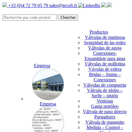
+33 (0)4 72 79 05 79
sales@tecofi.fr
Productos
Válvulas de mariposa
Seguridad de las redes
Válvulas de aguja
Conexiones-
Ensamblaje para agua
Válvulas de guillotina
Empresa
Vávulas de esfera
Bridas – Juntas –
Conexiones
Válvulas de compuerta
Válvula de globo –
fuelle – pistón
Ventosas
Empresa
Gama petróleo
Válvula de paso directo
Purgadores
Válvula de manguito
Medida – Control –