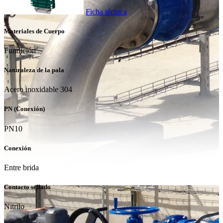
Ficha técnica
Materiales de Cuerpo
Fundición
Naturaleza de la pala
Acero inoxidable 304
PN (Conexión)
PN10
Conexión
Entre brida
Contacto sellado
Nitrilo