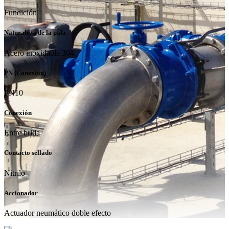
Fundición
Naturaleza de la pala
Acero inoxidable 304
PN (Conexión)
PN10
Conexión
Entre brida
Contacto sellado
Nitrilo
Accionador
Actuador neumático doble efecto