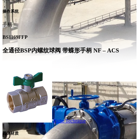
操作系统
手柄
BS1169FFP
全通径BSP内螺纹球阀 带蝶形手柄 NF – ACS
Fiche Technique
阀体材质