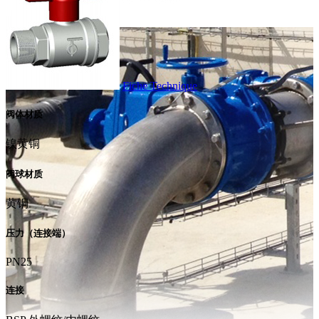
Fiche Technique
阀体材质
镍黄铜
阀球材质
黄铜
压力（连接端）
PN25
连接