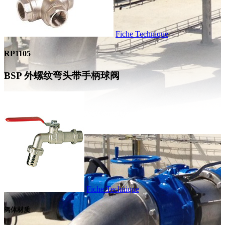
Fiche Technique
RP1105
BSP 外螺纹弯头带手柄球阀
Fiche Technique
阀体材质