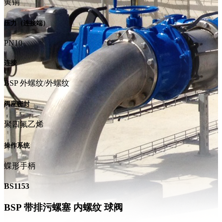
黄铜
压力（连接端）
PN10
连接
BSP 外螺纹/外螺纹
阀座密封
聚四氟乙烯
操作系统
蝶形手柄
BS1153
BSP 带排污螺塞 内螺纹 球阀