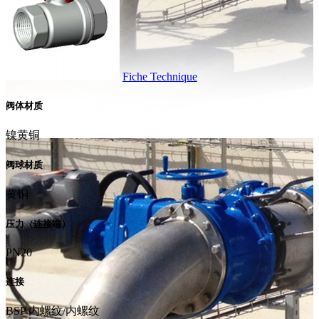
Fiche Technique
阀体材质
镍黄铜
阀球材质
黄铜
压力（连接端）
PN20
连接
BSP 内螺纹/内螺纹