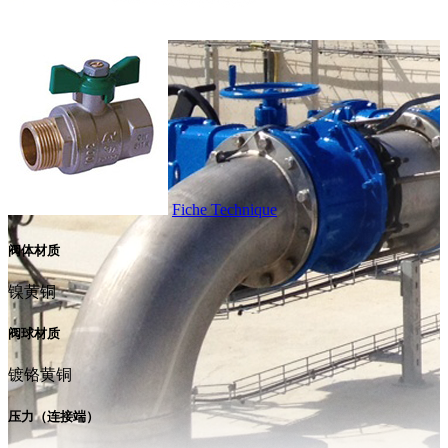
Fiche Technique
阀体材质
镍黄铜
阀球材质
镀铬黄铜
压力（连接端）