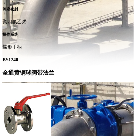
阀座密封
聚四氟乙烯
操作系统
蝶形手柄
BS1240
全通黄铜球阀带法兰