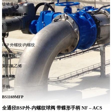
镀铬黄铜
压力（连接端）
PN40
连接
BSP 外螺纹/内螺纹
阀座密封
聚四氟乙烯
操作系统
手柄
BS1169MFP
全通径BSP外-内螺纹球阀 带蝶形手柄 NF – ACS