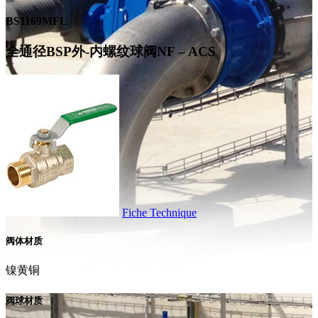
BS1169MFL
全通径BSP外-内螺纹球阀NF – ACS
Fiche Technique
阀体材质
镍黄铜
阀球材质