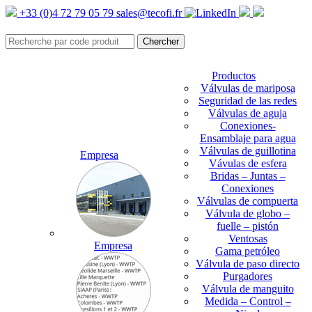
+33 (0)4 72 79 05 79
sales@tecofi.fr
Productos
Válvulas de mariposa
Seguridad de las redes
Válvulas de aguja
Conexiones-
Ensamblaje para agua
Válvulas de guillotina
Empresa
Vávulas de esfera
Bridas – Juntas –
Conexiones
Válvulas de compuerta
Válvula de globo –
fuelle – pistón
Ventosas
Empresa
Gama petróleo
Válvula de paso directo
Purgadores
Válvula de manguito
Medida – Control –