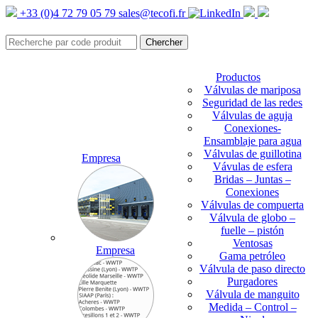
+33 (0)4 72 79 05 79
sales@tecofi.fr
Productos
Válvulas de mariposa
Seguridad de las redes
Válvulas de aguja
Conexiones-
Ensamblaje para agua
Válvulas de guillotina
Empresa
Vávulas de esfera
Bridas – Juntas –
Conexiones
Válvulas de compuerta
Válvula de globo –
fuelle – pistón
Ventosas
Empresa
Gama petróleo
Válvula de paso directo
Purgadores
Válvula de manguito
Medida – Control –