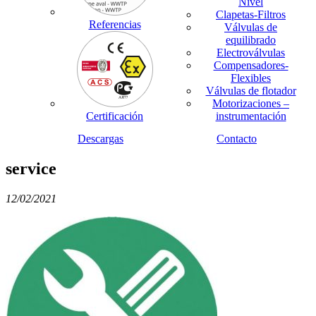
Nivel
Clapetas-Filtros
Referencias
Válvulas de
equilibrado
Electroválvulas
Compensadores-
Flexibles
Válvulas de flotador
Motorizaciones –
Certificación
instrumentación
Descargas
Contacto
service
12/02/2021