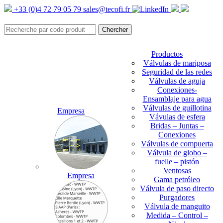
+33 (0)4 72 79 05 79
sales@tecofi.fr
Productos
Válvulas de mariposa
Seguridad de las redes
Válvulas de aguja
Conexiones-
Ensamblaje para agua
Válvulas de guillotina
Empresa
Vávulas de esfera
Bridas – Juntas –
Conexiones
Válvulas de compuerta
Válvula de globo –
fuelle – pistón
Ventosas
Empresa
Gama petróleo
Válvula de paso directo
Purgadores
Válvula de manguito
Medida – Control –