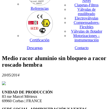
Nivel
Clapetas-Filtros
Referencias
Válvulas de
equilibrado
Electroválvulas
Compensadores-
Flexibles
Válvulas de flotador
Motorizaciones –
Certificación
instrumentación
Descargas
Contacto
Medio racor aluminio sin bloqueo a racor
roscado hembra
20/05/2014
UNIDAD DE PRODUCCIÓN
83 rue Marcel Mérieux
69960 Corbas | FRANCE