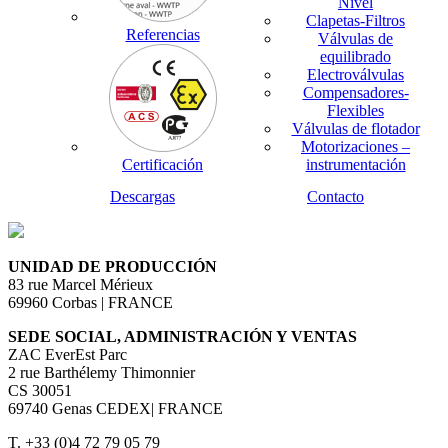
Nivel
Clapetas-Filtros
Referencias
Válvulas de
equilibrado
Electroválvulas
Compensadores-
Flexibles
Válvulas de flotador
Motorizaciones –
Certificación
instrumentación
Descargas
Contacto
UNIDAD DE PRODUCCIÓN
83 rue Marcel Mérieux
69960 Corbas | FRANCE
SEDE SOCIAL, ADMINISTRACIÓN Y VENTAS
ZAC EverEst Parc
2 rue Barthélemy Thimonnier
CS 30051
69740 Genas CEDEX| FRANCE
T. +33 (0)4 72 79 05 79