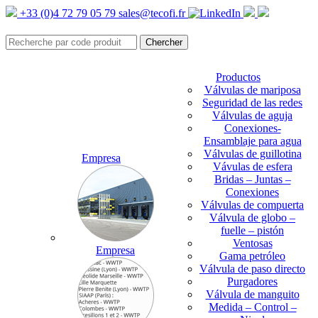
+33 (0)4 72 79 05 79
sales@tecofi.fr
Productos
Válvulas de mariposa
Seguridad de las redes
Válvulas de aguja
Conexiones-
Ensamblaje para agua
Válvulas de guillotina
Empresa
Vávulas de esfera
Bridas – Juntas –
Conexiones
Válvulas de compuerta
Válvula de globo –
fuelle – pistón
Ventosas
Empresa
Gama petróleo
Válvula de paso directo
Purgadores
Válvula de manguito
Medida – Control –