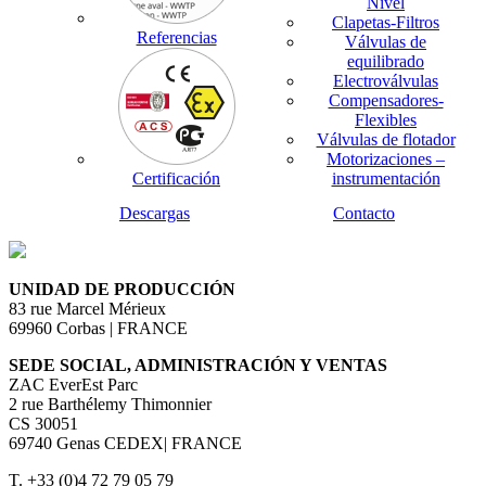
Nivel
Clapetas-Filtros
Referencias
Válvulas de
equilibrado
Electroválvulas
Compensadores-
Flexibles
Válvulas de flotador
Motorizaciones –
Certificación
instrumentación
Descargas
Contacto
UNIDAD DE PRODUCCIÓN
83 rue Marcel Mérieux
69960 Corbas | FRANCE
SEDE SOCIAL, ADMINISTRACIÓN Y VENTAS
ZAC EverEst Parc
2 rue Barthélemy Thimonnier
CS 30051
69740 Genas CEDEX| FRANCE
T. +33 (0)4 72 79 05 79