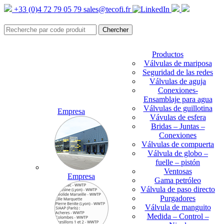
+33 (0)4 72 79 05 79
sales@tecofi.fr
Productos
Válvulas de mariposa
Seguridad de las redes
Válvulas de aguja
Conexiones-
Ensamblaje para agua
Válvulas de guillotina
Empresa
Vávulas de esfera
Bridas – Juntas –
Conexiones
Válvulas de compuerta
Válvula de globo –
fuelle – pistón
Ventosas
Empresa
Gama petróleo
Válvula de paso directo
Purgadores
Válvula de manguito
Medida – Control –