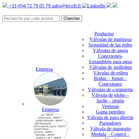
+33 (0)4 72 79 05 79
sales@tecofi.fr
Productos
Válvulas de mariposa
Seguridad de las redes
Válvulas de aguja
Conexiones-
Ensamblaje para agua
Válvulas de guillotina
Empresa
Vávulas de esfera
Bridas – Juntas –
Conexiones
Válvulas de compuerta
Válvula de globo –
fuelle – pistón
Ventosas
Empresa
Gama petróleo
Válvula de paso directo
Purgadores
Válvula de manguito
Medida – Control –