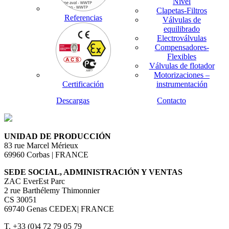
Nivel
Clapetas-Filtros
Referencias
Válvulas de
equilibrado
Electroválvulas
Compensadores-
Flexibles
Válvulas de flotador
Motorizaciones –
Certificación
instrumentación
Descargas
Contacto
UNIDAD DE PRODUCCIÓN
83 rue Marcel Mérieux
69960 Corbas | FRANCE
SEDE SOCIAL, ADMINISTRACIÓN Y VENTAS
ZAC EverEst Parc
2 rue Barthélemy Thimonnier
CS 30051
69740 Genas CEDEX| FRANCE
T. +33 (0)4 72 79 05 79