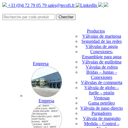
+33 (0)4 72 79 05 79
sales@tecofi.fr
Productos
Válvulas de mariposa
Seguridad de las redes
Válvulas de aguja
Conexiones-
Ensamblaje para agua
Válvulas de guillotina
Empresa
Vávulas de esfera
Bridas – Juntas –
Conexiones
Válvulas de compuerta
Válvula de globo –
fuelle – pistón
Ventosas
Empresa
Gama petróleo
Válvula de paso directo
Purgadores
Válvula de manguito
Medida – Control –