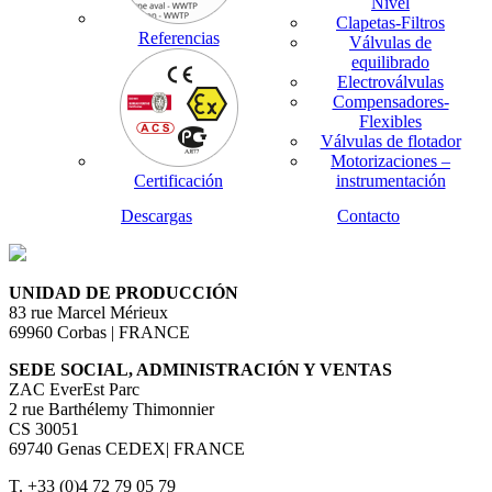
Nivel
Clapetas-Filtros
Referencias
Válvulas de
equilibrado
Electroválvulas
Compensadores-
Flexibles
Válvulas de flotador
Motorizaciones –
Certificación
instrumentación
Descargas
Contacto
UNIDAD DE PRODUCCIÓN
83 rue Marcel Mérieux
69960 Corbas | FRANCE
SEDE SOCIAL, ADMINISTRACIÓN Y VENTAS
ZAC EverEst Parc
2 rue Barthélemy Thimonnier
CS 30051
69740 Genas CEDEX| FRANCE
T. +33 (0)4 72 79 05 79