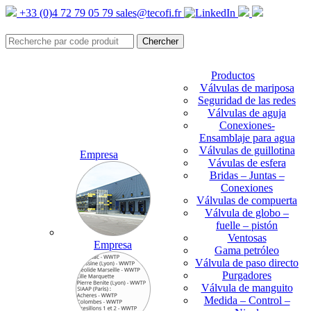
+33 (0)4 72 79 05 79
sales@tecofi.fr
Productos
Válvulas de mariposa
Seguridad de las redes
Válvulas de aguja
Conexiones-
Ensamblaje para agua
Válvulas de guillotina
Empresa
Vávulas de esfera
Bridas – Juntas –
Conexiones
Válvulas de compuerta
Válvula de globo –
fuelle – pistón
Ventosas
Empresa
Gama petróleo
Válvula de paso directo
Purgadores
Válvula de manguito
Medida – Control –