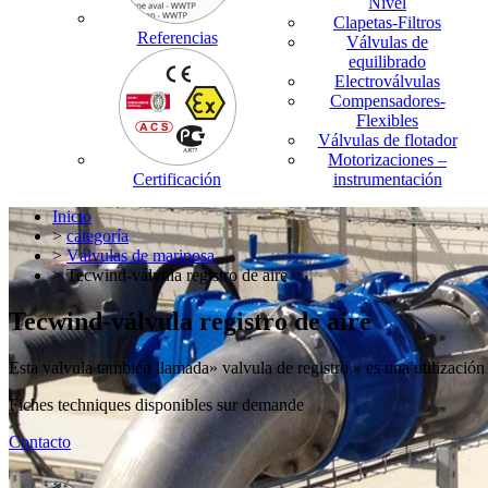
Nivel
Clapetas-Filtros
Referencias
Válvulas de
equilibrado
Electroválvulas
Compensadores-
Flexibles
Válvulas de flotador
Motorizaciones –
Certificación
instrumentación
Inicio
>
categoría
>
Válvulas de mariposa
> Tecwind-válvula registro de aire
Tecwind-válvula registro de aire
Esta valvula también llamada» valvula de registro » es una utilización p
Fiches techniques disponibles sur demande
Contacto