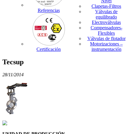
Nivel
Clapetas-Filtros
Referencias
Válvulas de
equilibrado
Electroválvulas
Compensadores-
Flexibles
Válvulas de flotador
Motorizaciones –
Certificación
instrumentación
Tecsup
28/11/2014
UNIDAD DE PRODUCCIÓN