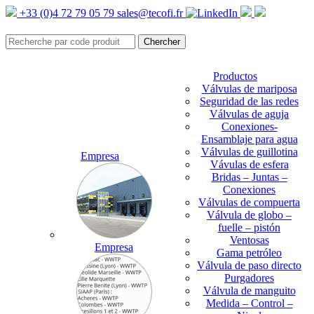
+33 (0)4 72 79 05 79
sales@tecofi.fr
Productos
Válvulas de mariposa
Seguridad de las redes
Válvulas de aguja
Conexiones-
Ensamblaje para agua
Válvulas de guillotina
Empresa
Vávulas de esfera
Bridas – Juntas –
Conexiones
Válvulas de compuerta
Válvula de globo –
fuelle – pistón
Ventosas
Empresa
Gama petróleo
Válvula de paso directo
Purgadores
Válvula de manguito
Medida – Control –