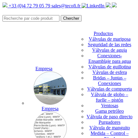
+33 (0)4 72 79 05 79
sales@tecofi.fr
Productos
Válvulas de mariposa
Seguridad de las redes
Válvulas de aguja
Conexiones-
Ensamblaje para agua
Válvulas de guillotina
Empresa
Vávulas de esfera
Bridas – Juntas –
Conexiones
Válvulas de compuerta
Válvula de globo –
fuelle – pistón
Ventosas
Empresa
Gama petróleo
Válvula de paso directo
Purgadores
Válvula de manguito
Medida – Control –