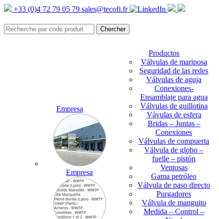
+33 (0)4 72 79 05 79
sales@tecofi.fr
Productos
Válvulas de mariposa
Seguridad de las redes
Válvulas de aguja
Conexiones-
Ensamblaje para agua
Válvulas de guillotina
Empresa
Vávulas de esfera
Bridas – Juntas –
Conexiones
Válvulas de compuerta
Válvula de globo –
fuelle – pistón
Ventosas
Empresa
Gama petróleo
Válvula de paso directo
Purgadores
Válvula de manguito
Medida – Control –