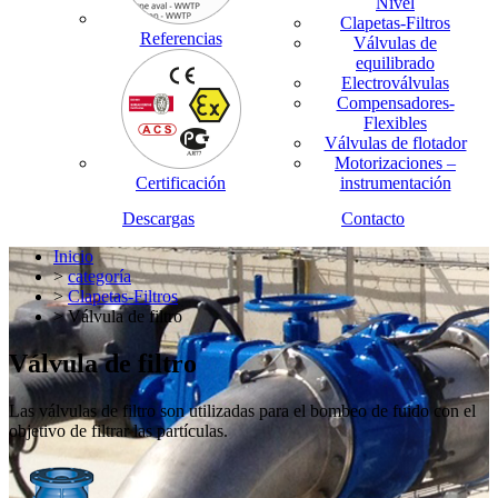
Nivel
Clapetas-Filtros
Referencias
Válvulas de
equilibrado
Electroválvulas
Compensadores-
Flexibles
Válvulas de flotador
Motorizaciones –
Certificación
instrumentación
Descargas
Contacto
Inicio
>
categoría
>
Clapetas-Filtros
> Válvula de filtro
Válvula de filtro
Las válvulas de filtro son utilizadas para el bombeo de fuido con el
objetivo de filtrar las partículas.