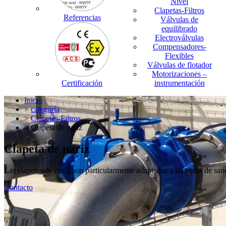
Nivel
Clapetas-Filtros
Referencias
Válvulas de
equilibrado
Electroválvulas
Compensadores-
Flexibles
Válvulas de flotador
Motorizaciones –
Certificación
instrumentación
Inicio
>
categoría
>
Clapetas-Filtros
> Clapeta de nariz
Clapeta de nariz
Las clapetas de nariz son particularmente adaptadas a las redes de sane
Contacto