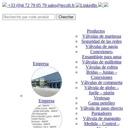
+33 (0)4 72 79 05 79
sales@tecofi.fr
Productos
Válvulas de mariposa
Seguridad de las redes
Válvulas de aguja
Conexiones-
Ensamblaje para agua
Válvulas de guillotina
Empresa
Vávulas de esfera
Bridas – Juntas –
Conexiones
Válvulas de compuerta
Válvula de globo –
fuelle – pistón
Ventosas
Empresa
Gama petróleo
Válvula de paso directo
Purgadores
Válvula de manguito
Medida – Control –