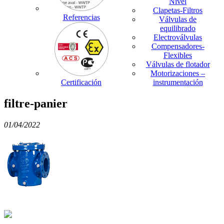
Nivel
Clapetas-Filtros
Referencias
Válvulas de
equilibrado
Electroválvulas
Compensadores-
Flexibles
Válvulas de flotador
Motorizaciones –
Certificación
instrumentación
filtre-panier
01/04/2022