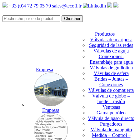
+33 (0)4 72 79 05 79
sales@tecofi.fr
Productos
Válvulas de mariposa
Seguridad de las redes
Válvulas de aguja
Conexiones-
Ensamblaje para agua
Válvulas de guillotina
Empresa
Vávulas de esfera
Bridas – Juntas –
Conexiones
Válvulas de compuerta
Válvula de globo –
fuelle – pistón
Ventosas
Empresa
Gama petróleo
Válvula de paso directo
Purgadores
Válvula de manguito
Medida – Control –