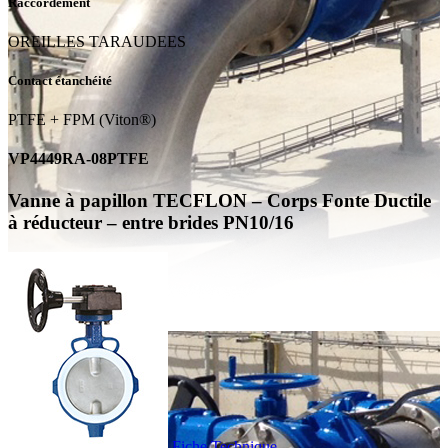
Raccordement
OREILLES TARAUDEES
Contact étanchéité
PTFE + FPM (Viton®)
VP4449RA-08PTFE
Vanne à papillon TECFLON – Corps Fonte Ductile
à réducteur – entre brides PN10/16
Fiche Technique