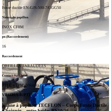
Fonte ductile EN-GJS-500-7/GGG50
Nature du papillon
INOX CF8M
pn (Raccordement)
16
Raccordement
OREILLES TARAUDEES
Contact étanchéité
PTFE + FPM (Viton®)
VP4449A-02PTFE
Vanne à papillon TECFLON – Corps Fonte Ductile
à poignée – entre brides PN10/16