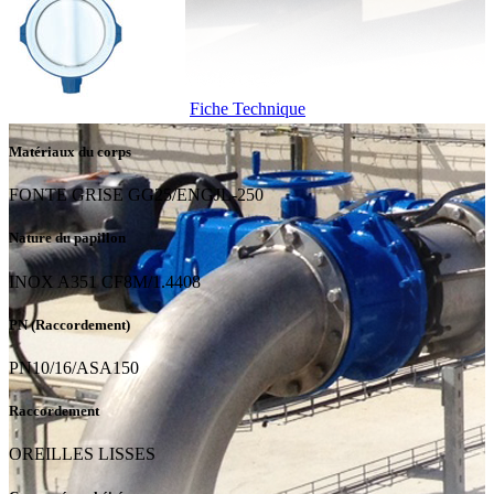
Fiche Technique
Matériaux du corps
FONTE GRISE GG25/ENGJL-250
Nature du papillon
INOX A351 CF8M/1.4408
PN (Raccordement)
PN10/16/ASA150
Raccordement
OREILLES LISSES