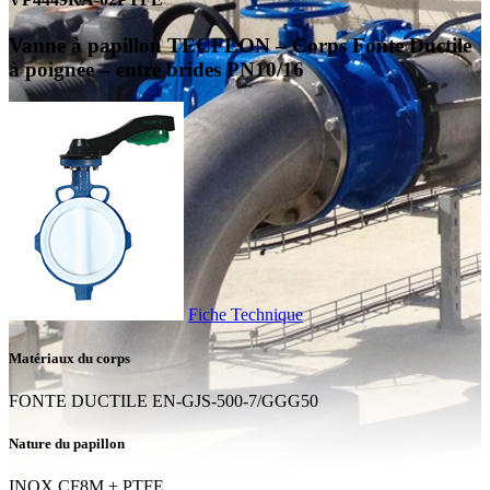
Vanne à papillon TECFLON – Corps Fonte Ductile
à poignée – entre brides PN10/16
Fiche Technique
Matériaux du corps
FONTE DUCTILE EN-GJS-500-7/GGG50
Nature du papillon
INOX CF8M + PTFE