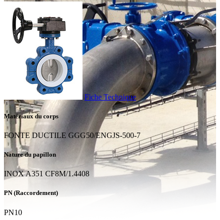
Fiche Technique
Matériaux du corps
FONTE DUCTILE GGG50/ENGJS-500-7
Nature du papillon
INOX A351 CF8M/1.4408
PN (Raccordement)
PN10