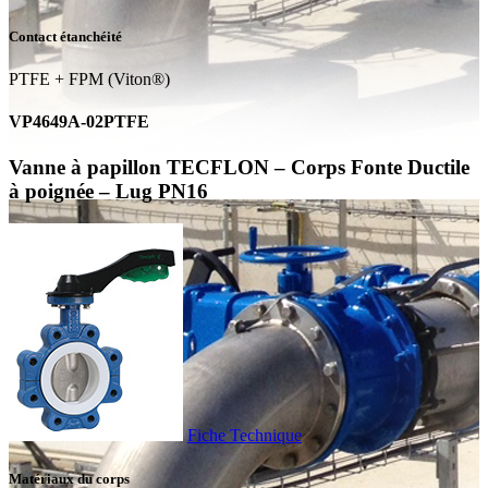
Contact étanchéité
PTFE + FPM (Viton®)
VP4649A-02PTFE
Vanne à papillon TECFLON – Corps Fonte Ductile
à poignée – Lug PN16
Fiche Technique
Matériaux du corps