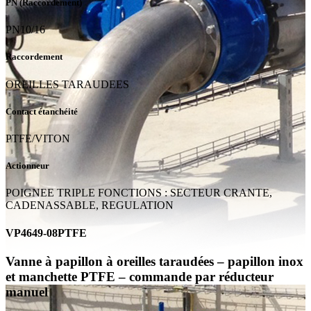
PN (Raccordement)
PN10/16
Raccordement
OREILLES TARAUDEES
Contact étanchéité
PTFE/VITON
Actionneur
POIGNEE TRIPLE FONCTIONS : SECTEUR CRANTE,
CADENASSABLE, REGULATION
VP4649-08PTFE
Vanne à papillon à oreilles taraudées – papillon inox
et manchette PTFE – commande par réducteur
manuel