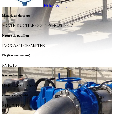
Fiche Technique
Matériaux du corps
FONTE DUCTILE GGG50/ENGJS-500-7
Nature du papillon
INOX A351 CF8M/PTFE
PN (Raccordement)
PN10/16
Raccordement
OREILLES LISSES
Contact étanchéité
PTFE/VITON