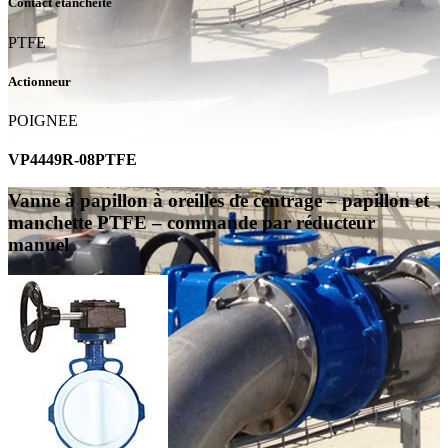
Contact étanchéité
PTFE
Actionneur
POIGNEE
VP4449R-08PTFE
Vanne à papillon à oreilles de centrage – papillon et
manchette PTFE – commande par réducteur
manuel