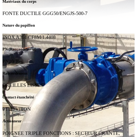
Matériaux du corps
FONTE DUCTILE GGG50/ENGJS-500-7
Nature du papillon
INOX A351 CF8M/1.4408
PN (Raccordement)
PN10/16
Raccordement
OREILLES LISSES
Contact étanchéité
PTFE/VITON
Actionneur
POIGNEE TRIPLE FONCTIONS : SECTEUR CRANTE,