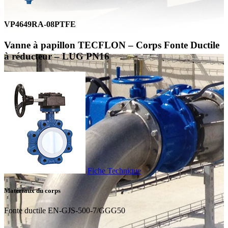
VP4649RA-08PTFE
Vanne à papillon TECFLON – Corps Fonte Ductile
à réducteur – LUG PN16
Fiche Technique
Matériaux du corps
Fonte ductile EN-GJS-500-7/GGG50