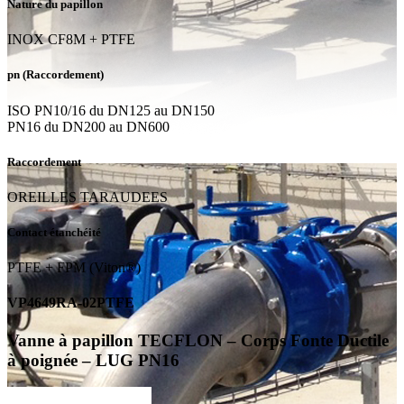
Nature du papillon
INOX CF8M + PTFE
pn (Raccordement)
ISO PN10/16 du DN125 au DN150
PN16 du DN200 au DN600
Raccordement
OREILLES TARAUDEES
Contact étanchéité
PTFE + FPM (Viton®)
VP4649RA-02PTFE
Vanne à papillon TECFLON – Corps Fonte Ductile
à poignée – LUG PN16