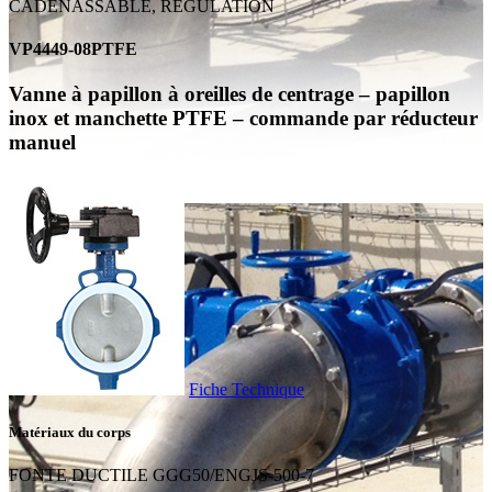
CADENASSABLE, REGULATION
VP4449-08PTFE
Vanne à papillon à oreilles de centrage – papillon
inox et manchette PTFE – commande par réducteur
manuel
Fiche Technique
Matériaux du corps
FONTE DUCTILE GGG50/ENGJS-500-7