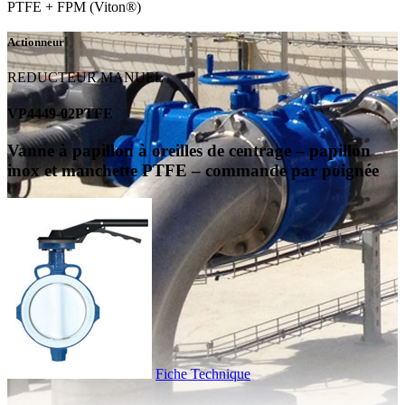
PTFE + FPM (Viton®)
Actionneur
REDUCTEUR MANUEL
VP4449-02PTFE
Vanne à papillon à oreilles de centrage – papillon
inox et manchette PTFE – commande par poignée
Fiche Technique