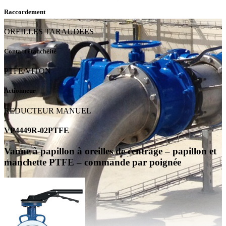
Raccordement
OREILLES TARAUDEES
Contact étanchéité
PTFE/VITON
Actionneur
REDUCTEUR MANUEL
VP4449R-02PTFE
Vanne à papillon à oreilles de centrage – papillon et
manchette PTFE – commande par poignée