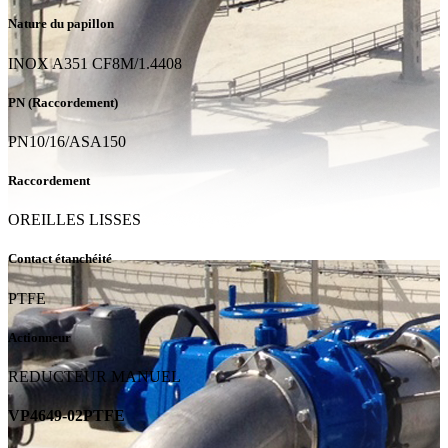
Nature du papillon
INOX A351 CF8M/1.4408
PN (Raccordement)
PN10/16/ASA150
Raccordement
OREILLES LISSES
Contact étanchéité
PTFE
Actionneur
REDUCTEUR MANUEL
VP4649-02PTFE