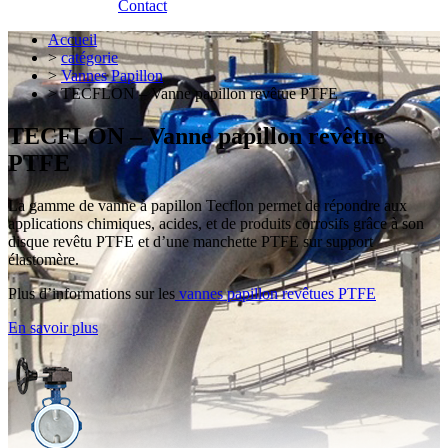
Contact
Accueil
>
catégorie
>
Vannes Papillon
> TECFLON – Vanne papillon revêtue PTFE
TECFLON – Vanne papillon revêtue
PTFE
La gamme de vanne à papillon Tecflon permet de répondre aux
applications chimiques, acides, et de produits corrosifs grâce à son
disque revêtu PTFE et d’une manchette PTFE sur support
élastomère.
Plus d’informations sur les
vannes papillon revêtues PTFE
En savoir plus