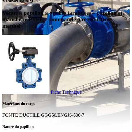
VP4649R-08PTFE
Vanne à papillon à oreilles taraudées – papillon et
manchette PTFE – commande par réducteur
manuel
Fiche Technique
Matériaux du corps
FONTE DUCTILE GGG50/ENGJS-500-7
Nature du papillon