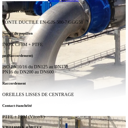
Matériaux du corps
FONTE DUCTILE EN-GJS-500-7/GGG50
Nature du papillon
INOX CF8M + PTFE
pn (Raccordement)
ISO PN10/16 du DN125 au DN150
PN16 du DN200 au DN600
Raccordement
OREILLES LISSES DE CENTRAGE
Contact étanchéité
PTFE + FPM (Viton®)
VP4449RA-02PTFE