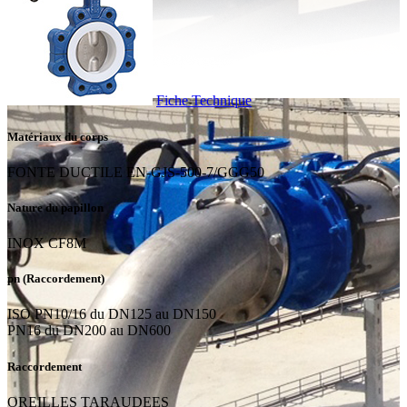
Fiche Technique
Matériaux du corps
FONTE DUCTILE EN-GJS-500-7/GGG50
Nature du papillon
INOX CF8M
pn (Raccordement)
ISO PN10/16 du DN125 au DN150
PN16 du DN200 au DN600
Raccordement
OREILLES TARAUDEES