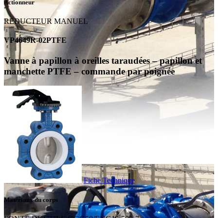
Actionneur
REDUCTEUR MANUEL
VP4649R-02PTFE
Vanne à papillon à oreilles taraudées – papillon et
manchette PTFE – commande par poignée
Fiche Technique
Matériaux du corps