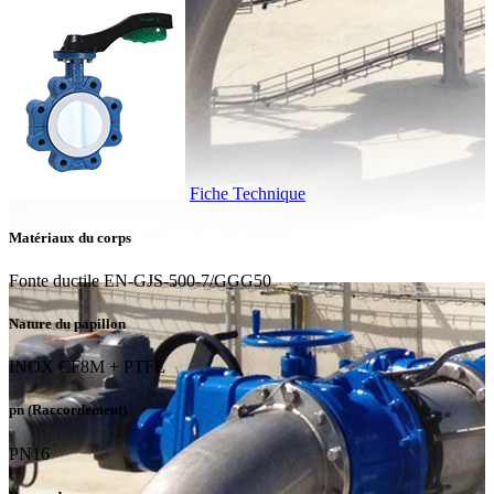
Fiche Technique
Matériaux du corps
Fonte ductile EN-GJS-500-7/GGG50
Nature du papillon
INOX CF8M + PTFE
pn (Raccordement)
PN16