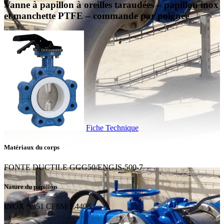
Vanne à papillon à oreilles taraudées – papillon inox
et manchette PTFE – commande par poignée
Fiche Technique
Matériaux du corps
FONTE DUCTILE GGG50/ENGJS-500-7
Nature du papillon
INOX A351 CF8M/1.4408