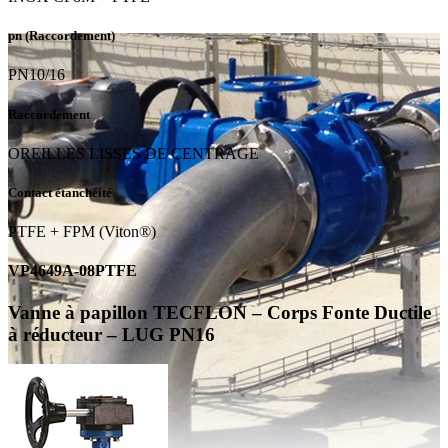
pn (Raccordement)
PN10/16
Raccordement
OREILLES LISSES DE CENTRAGE
Contact étanchéité
PTFE + FPM (Viton®)
VP4649A-08PTFE
Vanne à papillon TECFLON – Corps Fonte Ductile
à réducteur – LUG PN16