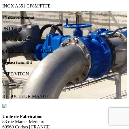
INOX A351 CF8M/PTFE
PN (Raccordement)
PN10
Raccordement
OREILLES TARAUDEES
Contact étanchéité
PTFE/VITON
Actionneur
REDUCTEUR MANUEL
Unité de Fabrication
83 rue Marcel Mérieux
69960 Corbas | FRANCE