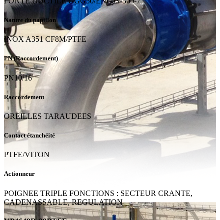
FONTE DUCTILE GGG50/ENGJS-500-7
Nature du papillon
INOX A351 CF8M/PTFE
PN (Raccordement)
PN10/16
Raccordement
OREILLES TARAUDEES
Contact étanchéité
PTFE/VITON
Actionneur
POIGNEE TRIPLE FONCTIONS : SECTEUR CRANTE,
CADENASSABLE, REGULATION