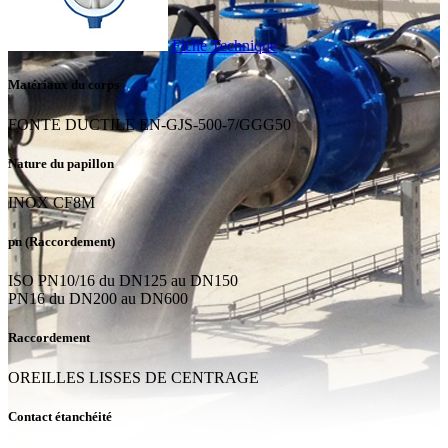
Fiche Technique
Matériaux du corps
FONTE DUCTILE EN-GJS-500-7/GGG50
Nature du papillon
INOX CF8M
pn (Raccordement)
ISO PN10/16 du DN125 au DN150
PN16 du DN200 au DN600
Raccordement
OREILLES LISSES DE CENTRAGE
Contact étanchéité