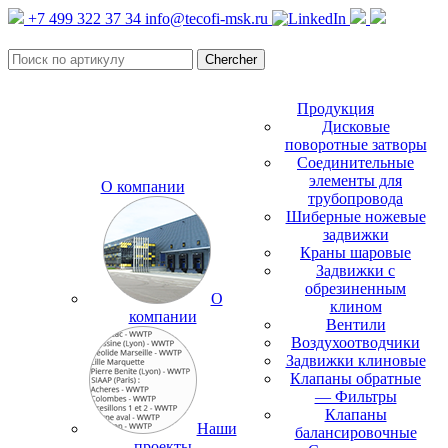
+7 499 322 37 34
info@tecofi-msk.ru
Продукция
Дисковые
поворотные затворы
Соединительные
элементы для
О компании
трубопровода
Шиберные ножевые
задвижки
Краны шаровые
Задвижки с
обрезиненным
О
клином
компании
Вентили
Воздухоотводчики
Задвижки клиновые
Клапаны обратные
— Фильтры
Клапаны
Наши
балансировочные
проекты