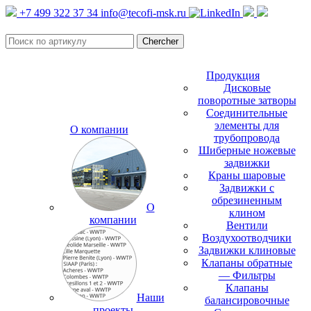
+7 499 322 37 34
info@tecofi-msk.ru
Продукция
Дисковые
поворотные затворы
Соединительные
элементы для
О компании
трубопровода
Шиберные ножевые
задвижки
Краны шаровые
Задвижки с
обрезиненным
О
клином
компании
Вентили
Воздухоотводчики
Задвижки клиновые
Клапаны обратные
— Фильтры
Клапаны
Наши
балансировочные
проекты