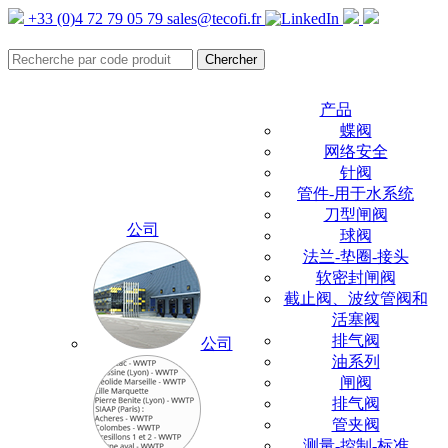
+33 (0)4 72 79 05 79
sales@tecofi.fr
产品
蝶阀
网络安全
针阀
管件-用于水系统
刀型闸阀
公司
球阀
法兰-垫圈-接头
软密封闸阀
截止阀、波纹管阀和
活塞阀
排气阀
公司
油系列
闸阀
排气阀
管夹阀
测量-控制-标准