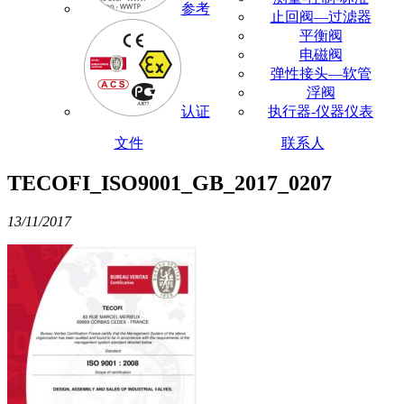
参考
止回阀—过滤器
平衡阀
电磁阀
弹性接头—软管
浮阀
认证
执行器-仪器仪表
文件
联系人
TECOFI_ISO9001_GB_2017_0207
13/11/2017