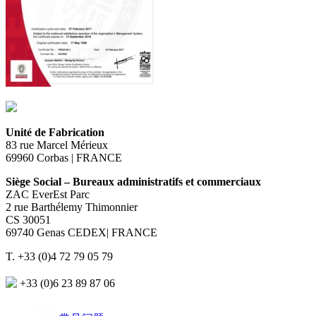
Unité de Fabrication
83 rue Marcel Mérieux
69960 Corbas | FRANCE
Siège Social – Bureaux administratifs et commerciaux
ZAC EverEst Parc
2 rue Barthélemy Thimonnier
CS 30051
69740 Genas CEDEX| FRANCE
T. +33 (0)4 72 79 05 79
+33 (0)6 23 89 87 06