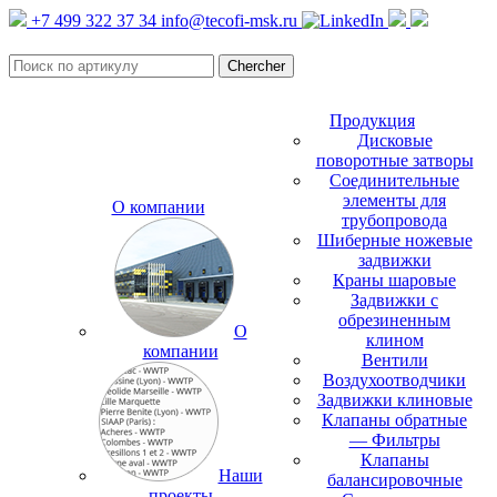
+7 499 322 37 34
info@tecofi-msk.ru
Продукция
Дисковые
поворотные затворы
Соединительные
элементы для
О компании
трубопровода
Шиберные ножевые
задвижки
Краны шаровые
Задвижки с
обрезиненным
О
клином
компании
Вентили
Воздухоотводчики
Задвижки клиновые
Клапаны обратные
— Фильтры
Клапаны
Наши
балансировочные
проекты