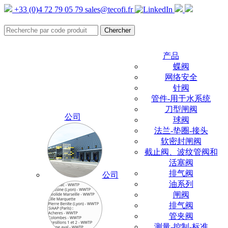
+33 (0)4 72 79 05 79
sales@tecofi.fr
产品
蝶阀
网络安全
针阀
管件-用于水系统
刀型闸阀
公司
球阀
法兰-垫圈-接头
软密封闸阀
截止阀、波纹管阀和
活塞阀
排气阀
公司
油系列
闸阀
排气阀
管夹阀
测量-控制-标准