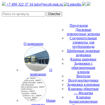
+7 499 322 37 34
info@tecofi-msk.ru
Продукция
Дисковые
поворотные затворы
Соединительные
элементы для
О компании
трубопровода
Шиберные ножевые
задвижки
Краны шаровые
Задвижки с
обрезиненным
О
клином
компании
Вентили
Воздухоотводчики
Задвижки клиновые
Клапаны обратные
— Фильтры
Клапаны
Наши
балансировочные
проекты