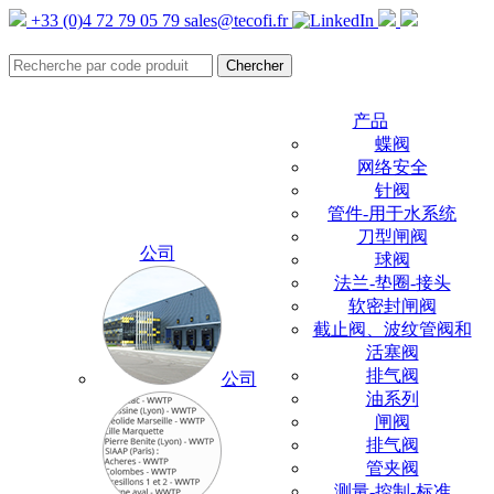
+33 (0)4 72 79 05 79
sales@tecofi.fr
产品
蝶阀
网络安全
针阀
管件-用于水系统
刀型闸阀
公司
球阀
法兰-垫圈-接头
软密封闸阀
截止阀、波纹管阀和
活塞阀
排气阀
公司
油系列
闸阀
排气阀
管夹阀
测量-控制-标准