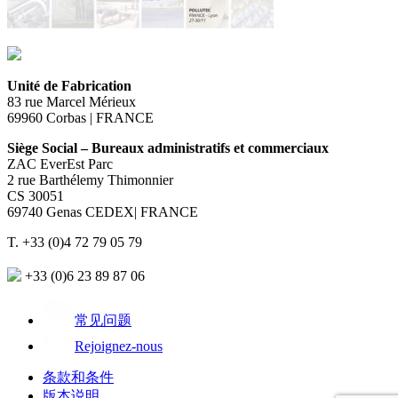
Unité de Fabrication
83 rue Marcel Mérieux
69960 Corbas | FRANCE
Siège Social – Bureaux administratifs et commerciaux
ZAC EverEst Parc
2 rue Barthélemy Thimonnier
CS 30051
69740 Genas CEDEX| FRANCE
T. +33 (0)4 72 79 05 79
+33 (0)6 23 89 87 06
常见问题
Rejoignez-nous
条款和条件
版本说明