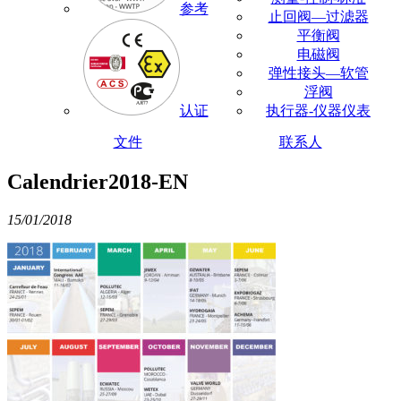
参考
止回阀—过滤器
平衡阀
电磁阀
弹性接头—软管
浮阀
认证
执行器-仪器仪表
文件
联系人
Calendrier2018-EN
15/01/2018