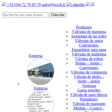
+33 (0)4 72 79 05 79
sales@tecofi.fr
Productos
Válvulas de mariposa
Seguridad de las redes
Válvulas de aguja
Conexiones-
Ensamblaje para agua
Válvulas de guillotina
Empresa
Vávulas de esfera
Bridas – Juntas –
Conexiones
Válvulas de compuerta
Válvula de globo –
fuelle – pistón
Ventosas
Empresa
Gama petróleo
Válvula de paso directo
Purgadores
Válvula de manguito
Medida – Control –