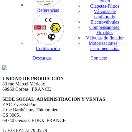
Nivel
Clapetas-Filtros
Referencias
Válvulas de
equilibrado
Electroválvulas
Compensadores-
Flexibles
Válvulas de flotador
Motorizaciones –
Certificación
instrumentación
Descargas
Contacto
UNIDAD DE PRODUCCIÓN
83 rue Marcel Mérieux
69960 Corbas | FRANCE
SEDE SOCIAL, ADMINISTRACIÓN Y VENTAS
ZAC EverEst Parc
2 rue Barthélemy Thimonnier
CS 30051
69740 Genas CEDEX| FRANCE
T. +33 (0)4 72 79 05 79