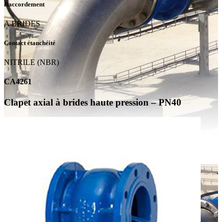
Raccordement
A BRIDES
Contact étanchéité
NITRILE (NBR)
CA4261
Clapet axial à brides haute pression – PN40