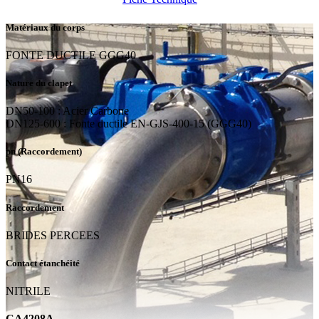
Matériaux du corps
FONTE DUCTILE GGG40
Nature du clapet
DN50-100 : Acier Carbone
DN125-600 : Fonte ductile EN-GJS-400-15 (GGG40)
pn (Raccordement)
PN16
Raccordement
BRIDES PERCEES
Contact étanchéité
NITRILE
CA4208A