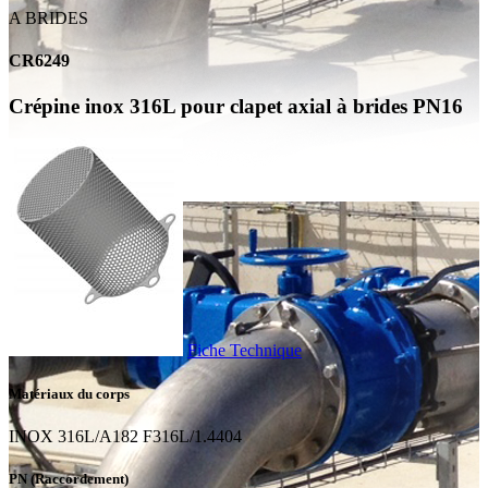
A BRIDES
CR6249
Crépine inox 316L pour clapet axial à brides PN16
Fiche Technique
Matériaux du corps
INOX 316L/A182 F316L/1.4404
PN (Raccordement)