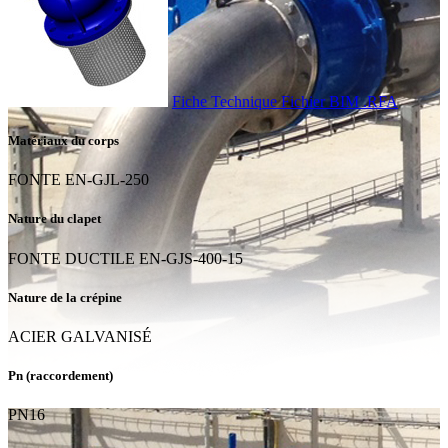
Fiche Technique
Fichier BIM .RFA
Matériaux du corps
FONTE EN-GJL-250
Nature du clapet
FONTE DUCTILE EN-GJS-400-15
Nature de la crépine
ACIER GALVANISÉ
Pn (raccordement)
PN16