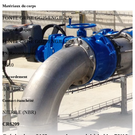
Matériaux du corps
FONTE GRISE GG25/ENGJL-250
Nature du clapet
FONTE GRISE GG25/ENGJL-250
PN (Raccordement)
PN10
Raccordement
A BRIDES
Contact étanchéité
NITRILE (NBR)
CR6209