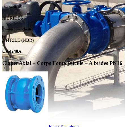
Raccordement
A BRIDES
Contact étanchéité
NITRILE (NBR)
CA4248A
Clapet Axial – Corps Fonte Ductile – A brides PN16
Fiche Technique