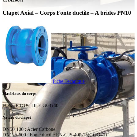
Clapet Axial – Corps Fonte ductile – A brides PN10
Fiche Technique
Matériaux du corps
FONTE DUCTILE GGG40
Nature du clapet
DN50-100 : Acier Carbone
DN125-600 : Fonte ductile EN-GJS-400-15(GGG40)