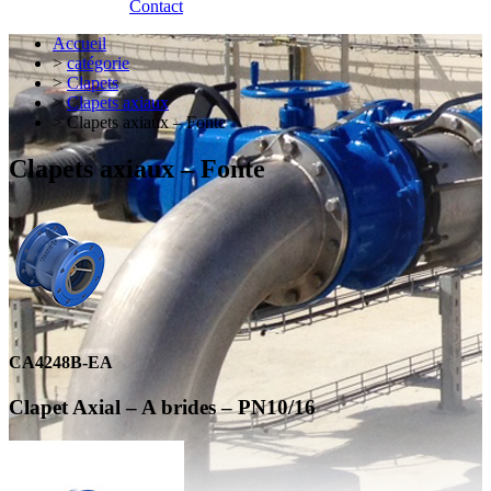
Contact
Accueil
>
catégorie
>
Clapets
>
Clapets axiaux
> Clapets axiaux – Fonte
Clapets axiaux – Fonte
CA4248B-EA
Clapet Axial – A brides – PN10/16