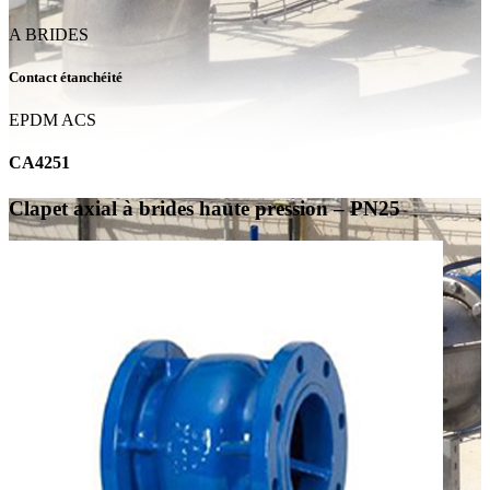
A BRIDES
Contact étanchéité
EPDM ACS
CA4251
Clapet axial à brides haute pression – PN25