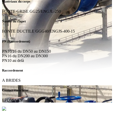
Matériaux du corps
FONTE GRISE GG25/ENGJL-250
Nature du clapet
FONTE DUCTILE GGG40/ENGJS-400-15
PN (Raccordement)
PN10/16 du DN50 au DN150
PN16 du DN200 au DN300
PN10 au delà
Raccordement
A BRIDES
Contact étanchéité
EPDM ACS