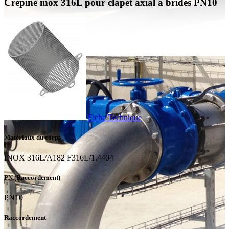
Crépine inox 316L pour clapet axial à brides PN10
Fiche Technique
Matériaux du corps
INOX 316L/A182 F316L/1.4404
PN (Raccordement)
PN10
Raccordement