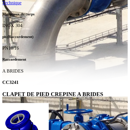
Technique
Matériaux du corps
INOX 304
pn (Raccordement)
PN10/16
Raccordement
A BRIDES
CC3241
CLAPET DE PIED CREPINE A BRIDES