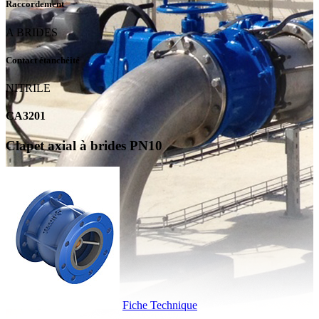
Raccordement
A BRIDES
Contact étanchéité
NITRILE
CA3201
Clapet axial à brides PN10
Fiche Technique