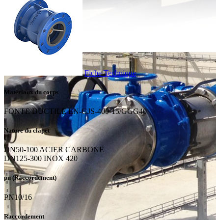
Fiche Technique
Matériaux du corps
FONTE DUCTILE EN-GJS-400-15/GGG40
Nature du clapet
DN50-100 ACIER CARBONE
DN125-300 INOX 420
pn (Raccordement)
PN10/16
Raccordement