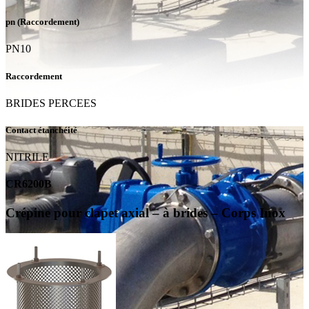
pn (Raccordement)
PN10
Raccordement
BRIDES PERCEES
Contact étanchéité
NITRILE
CR6200B
Crépine pour clapet axial – à brides – Corps Inox