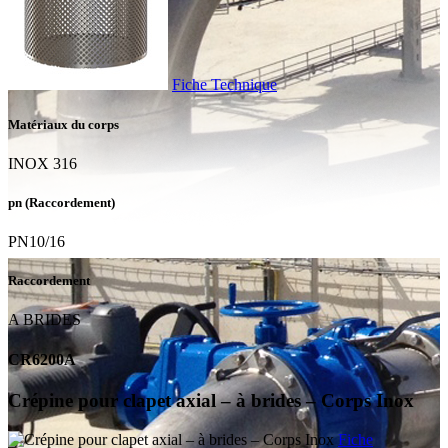
Fiche Technique
Matériaux du corps
INOX 316
pn (Raccordement)
PN10/16
Raccordement
A BRIDES
CR6200A
Crépine pour clapet axial – à brides – Corps Inox
Fiche