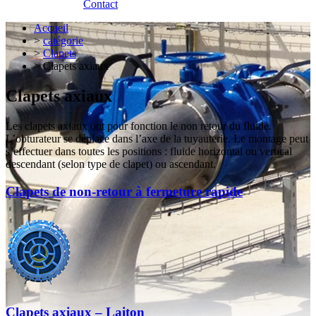
Contact
Accueil
>
catégorie
>
Clapets
> Clapets axiaux
Clapets axiaux
Les clapets axiaux ont pour fonction le non retour du fluide.
L’obturateur se déplace dans l’axe de la tuyauterie. Le montage peut
s’effectuer dans toutes les positions : fluide horizontal ou vertical
descendant (selon type de clapet) ou ascendant.
Clapets de non-retour à fermeture rapide
Clapets axiaux – Laiton