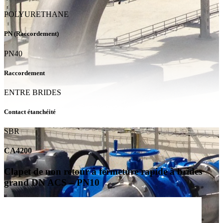
POLYURETHANE
PN (Raccordement)
PN40
Raccordement
ENTRE BRIDES
Contact étanchéité
SBR
CA4200
Clapet de non retour à fermeture rapide à brides
grand DN ACS – PN10