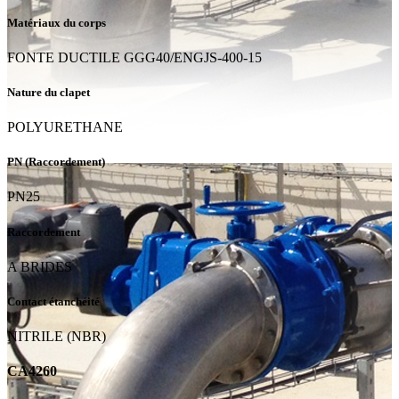
Matériaux du corps
FONTE DUCTILE GGG40/ENGJS-400-15
Nature du clapet
POLYURETHANE
PN (Raccordement)
PN25
Raccordement
A BRIDES
Contact étanchéité
NITRILE (NBR)
CA4260