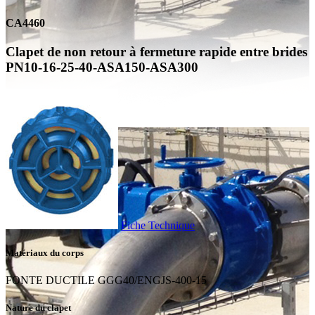
CA4460
Clapet de non retour à fermeture rapide entre brides
PN10-16-25-40-ASA150-ASA300
Fiche Technique
Matériaux du corps
FONTE DUCTILE GGG40/ENGJS-400-15
Nature du clapet