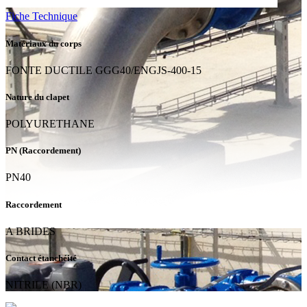
Fiche Technique
Matériaux du corps
FONTE DUCTILE GGG40/ENGJS-400-15
Nature du clapet
POLYURETHANE
PN (Raccordement)
PN40
Raccordement
A BRIDES
Contact étanchéité
NITRILE (NBR)