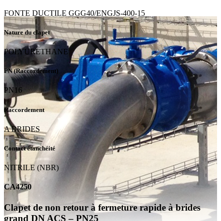
FONTE DUCTILE GGG40/ENGJS-400-15
Nature du clapet
POLYURETHANE
PN (Raccordement)
PN16
Raccordement
A BRIDES
Contact étanchéité
NITRILE (NBR)
CA4250
Clapet de non retour à fermeture rapide à brides
grand DN ACS – PN25