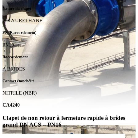
Nature du clapet
POLYURETHANE
PN (Raccordement)
PN10
Raccordement
A BRIDES
Contact étanchéité
NITRILE (NBR)
CA4240
Clapet de non retour à fermeture rapide à brides
grand DN ACS – PN16