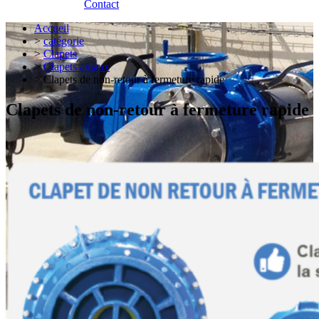
Contact
Accueil
>
catégorie
>
Clapets
>
Clapets axiaux
> Clapets de non-retour à fermeture rapide
Clapets de non-retour à fermeture rapide