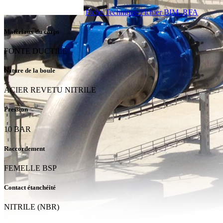
Fiche Technique
Fichier BIM .RFA
Matériaux du corps
FONTE DUCTILE
Nature de la boule
ACIER REVETU NITRILE
Pression
10 BAR
Raccordement
FEMELLE BSP
Contact étanchéité
NITRILE (NBR)