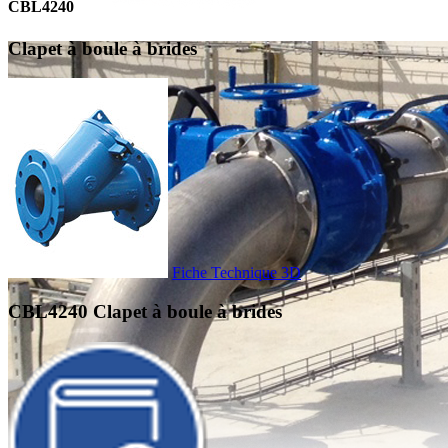
CBL4240
Clapet à boule à brides
Fiche Technique
3D
CBL4240
Clapet à boule à brides