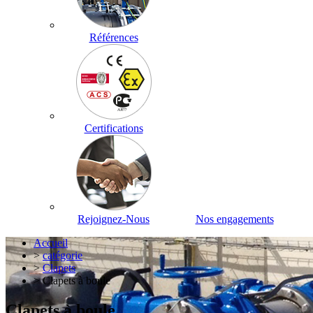
Références
Certifications
Rejoignez-Nous
Nos engagements
Accueil
>
catégorie
>
Clapets
> Clapets à boule
Clapets à boule