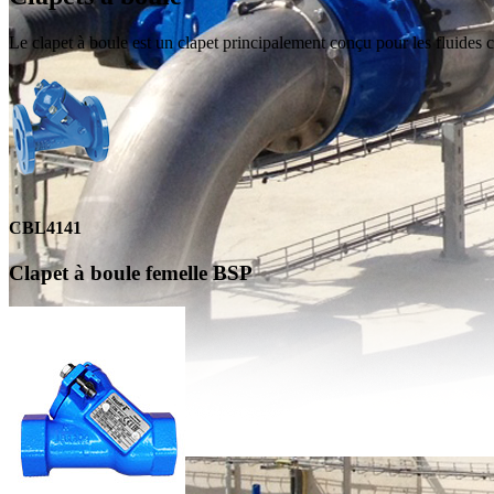
Le clapet à boule est un clapet principalement conçu pour les fluides 
CBL4141
Clapet à boule femelle BSP