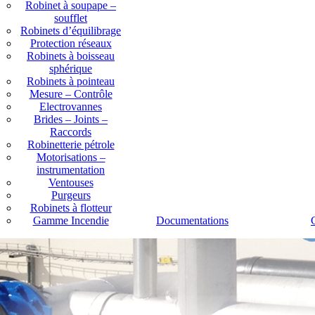
Robinet à soupape –
soufflet
Robinets d’équilibrage
Protection réseaux
Robinets à boisseau
sphérique
Robinets à pointeau
Mesure – Contrôle
Electrovannes
Brides – Joints –
Raccords
Robinetterie pétrole
Motorisations –
instrumentation
Ventouses
Purgeurs
Robinets à flotteur
Gamme Incendie
Documentations