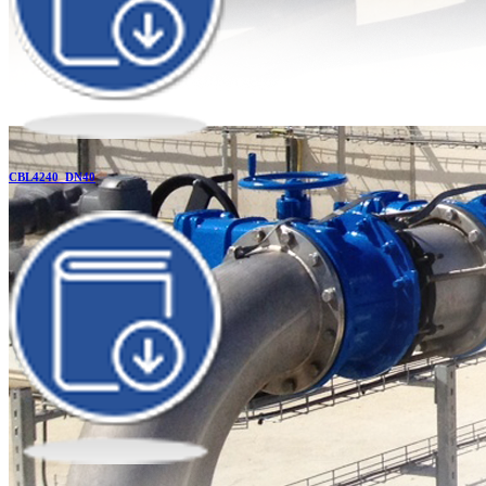
CBL4240_DN40