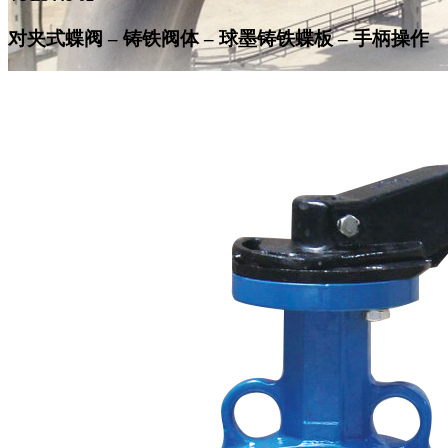
对夹式蝶阀 – 铸铁阀体 – 球墨铸铁蝶板 – 手柄操作