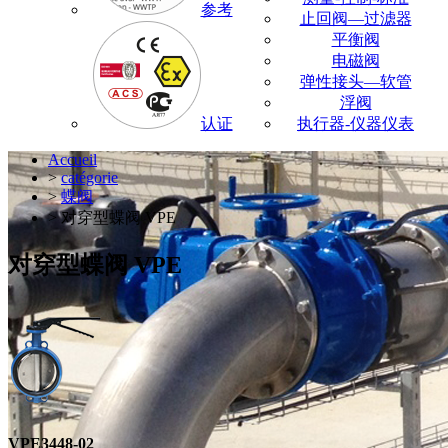
参考
止回阀—过滤器
平衡阀
电磁阀
弹性接头—软管
浮阀
认证
执行器-仪器仪表
Accueil
>
catégorie
>
蝶阀
> 对穿型蝶阀 VPE
对穿型蝶阀 VPE
VPE3448-02