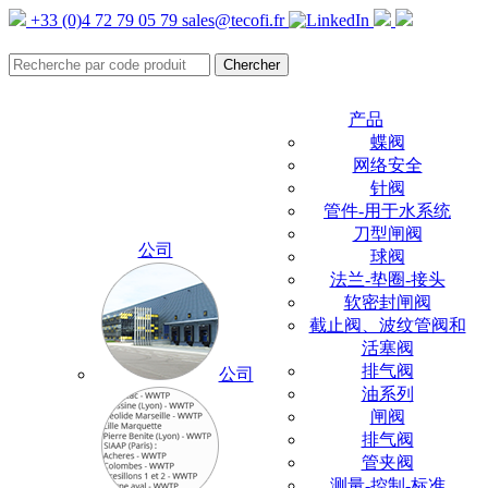
+33 (0)4 72 79 05 79
sales@tecofi.fr
产品
蝶阀
网络安全
针阀
管件-用于水系统
刀型闸阀
公司
球阀
法兰-垫圈-接头
软密封闸阀
截止阀、波纹管阀和
活塞阀
排气阀
公司
油系列
闸阀
排气阀
管夹阀
测量-控制-标准