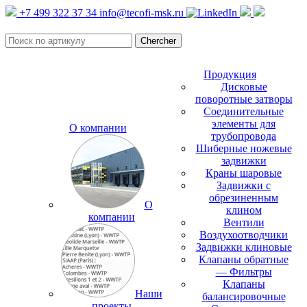
+7 499 322 37 34
info@tecofi-msk.ru
Продукция
Дисковые
поворотные затворы
Соединительные
элементы для
О компании
трубопровода
Шиберные ножевые
задвижки
Краны шаровые
Задвижки с
обрезиненным
О
клином
компании
Вентили
Воздухоотводчики
Задвижки клиновые
Клапаны обратные
— Фильтры
Клапаны
Наши
балансировочные
проекты