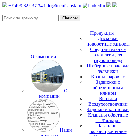
+7 499 322 37 34
info@tecofi-msk.ru
Продукция
Дисковые
поворотные затворы
Соединительные
элементы для
О компании
трубопровода
Шиберные ножевые
задвижки
Краны шаровые
Задвижки с
обрезиненным
О
клином
компании
Вентили
Воздухоотводчики
Задвижки клиновые
Клапаны обратные
— Фильтры
Клапаны
Наши
балансировочные
проекты