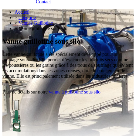
Contact
Accueil
>
catégorie
>
Vannes Guillotine
> Vanne guillotine sous silo
Vanne guillotine sous silo
Cette vanne guillotine a été spécialement développé pour un
montage sous silo. Elle permet d’évacuer les produits secs comme
les poussières ou les grains grâce à des trous de soufflage qui évitent
les accumulations dans les zones creuses, donc le coincement de la
vanne. Elle est principalement utilisée dans les industries minières,
alimentaires…
Plus de détails sur notre
vanne à guillotine sous silo