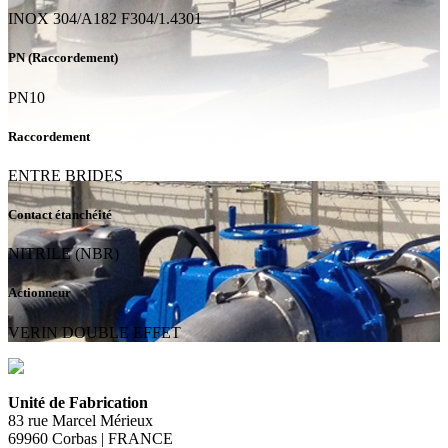
INOX 304/A182 F304/1.4301
PN (Raccordement)
PN10
Raccordement
ENTRE BRIDES
Contact étanchéité
NITRILE (NBR)
Actionneur
VERIN DOUBLE EFFET
Unité de Fabrication
83 rue Marcel Mérieux
69960 Corbas | FRANCE