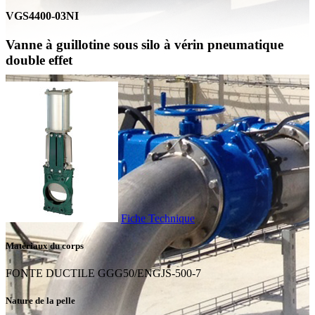
VGS4400-03NI
Vanne à guillotine sous silo à vérin pneumatique
double effet
Fiche Technique
Matériaux du corps
FONTE DUCTILE GGG50/ENGJS-500-7
Nature de la pelle