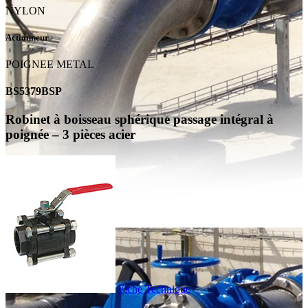
NYLON
Actionneur
POIGNEE METAL
BS5379BSP
Robinet à boisseau sphérique passage intégral à
poignée – 3 pièces acier
Fiche Technique