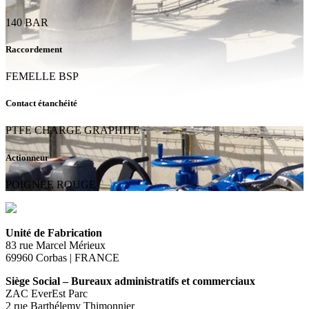
140 BAR
Raccordement
FEMELLE BSP
Contact étanchéité
PTFE CHARGE GRAPHITE
Actionneur
POIGNEE ROUGE
Unité de Fabrication
83 rue Marcel Mérieux
69960 Corbas | FRANCE
Siège Social – Bureaux administratifs et commerciaux
ZAC EverEst Parc
2 rue Barthélemy Thimonnier