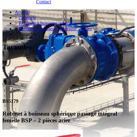
Contact
Accueil
>
catégorie
>
Robinets à boisseau sphérique
>
Robinets à boisseau sphérique – Acier
> Taraudés
Taraudés
BS5179
Robinet à boisseau sphérique passage intégral
femelle BSP – 2 pièces acier