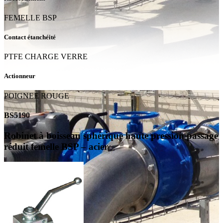
FEMELLE BSP
Contact étanchéité
PTFE CHARGE VERRE
Actionneur
POIGNEE ROUGE
BS5190
Robinet à boisseau sphérique haute pression passage
réduit femelle BSP – acier