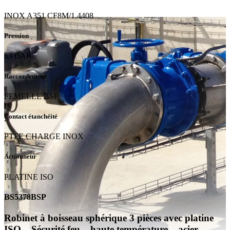
INOX A351 CF8M/1.4408
Pression
63 BAR
Raccordement
FEMELLE BSP
Contact étanchéité
PTFE CHARGE INOX
Actionneur
PLATINE ISO
BS5378BSP
Robinet à boisseau sphérique 3 pièces avec platine
ISO – Sécurité feu – haute température – acier –