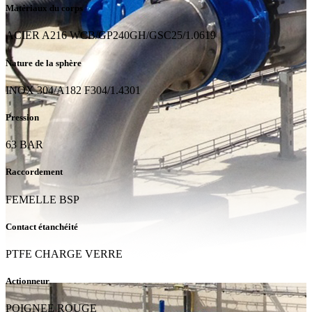
Matériaux du corps
ACIER A216 WCB/GP240GH/GSC25/1.0619
Nature de la sphère
INOX 304/A182 F304/1.4301
Pression
63 BAR
Raccordement
FEMELLE BSP
Contact étanchéité
PTFE CHARGE VERRE
Actionneur
POIGNEE ROUGE