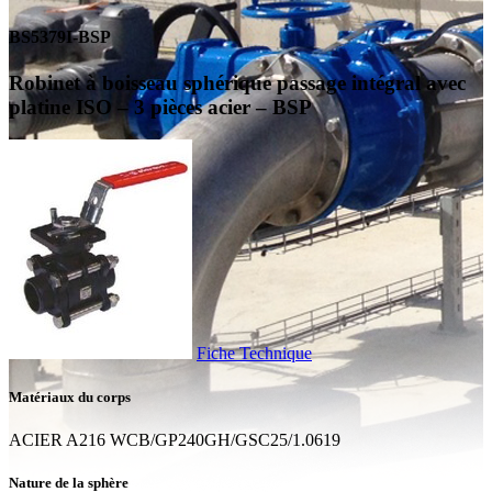
BS5379I-BSP
Robinet à boisseau sphérique passage intégral avec
platine ISO – 3 pièces acier – BSP
Fiche Technique
Matériaux du corps
ACIER A216 WCB/GP240GH/GSC25/1.0619
Nature de la sphère