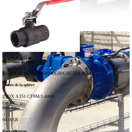
Fiche Technique
Matériaux du corps
ACIER A216 WCB/GP240GH/GSC25/1.0619
Nature de la sphère
INOX A351 CF8M/1.4408
Pression
64 BAR
Raccordement