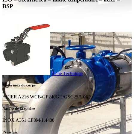
BSP
Fiche Technique
Matériaux du corps
ACIER A216 WCB/GP240GH/GSC25/1.0619
Nature de la sphère
INOX A351 CF8M/1.4408
Pression