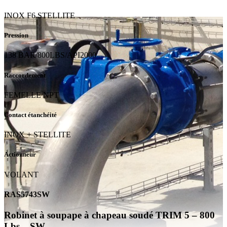
INOX F6 STELLITE
Pression
138 BAR/800LBS/API2000
Raccordement
FEMELLE NPT
Contact étanchéité
INOX + STELLITE
Actionneur
VOLANT
RAS5743SW
Robinet à soupape à chapeau soudé TRIM 5 – 800
Lbs – SW