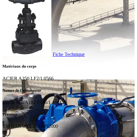
Fiche Technique
Matériaux du corps
ACIER A350 LF2/1.0566
Nature de l'obturateur
INOX 316/A182 F316/1.4401
Pression
138 BAR/800LBS/API2000