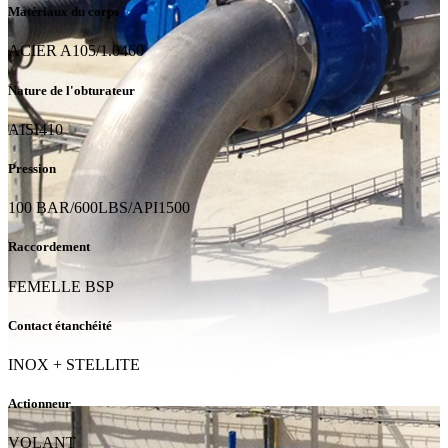
Matériaux du corps
ACIER A105/1.0460
Nature de l'obturateur
AISI410
Pression
100 BAR/600LBS/API1500
Raccordement
FEMELLE BSP
Contact étanchéité
INOX + STELLITE
Actionneur
VOLANT