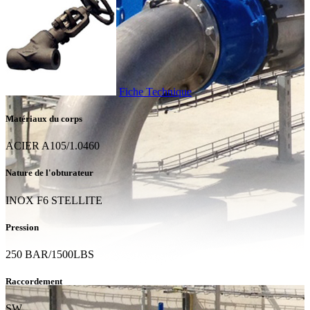
Fiche Technique
Matériaux du corps
ACIER A105/1.0460
Nature de l'obturateur
INOX F6 STELLITE
Pression
250 BAR/1500LBS
Raccordement
SW