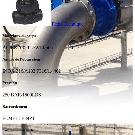
Fiche Technique
Matériaux du corps
ACIER A350 LF2/1.0566
Nature de l'obturateur
INOX 316/A182 F316/1.4401
Pression
250 BAR/1500LBS
Raccordement
FEMELLE NPT
Contact étanchéité