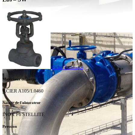
Fiche Technique
Matériaux du corps
ACIER A105/1.0460
Nature de l'obturateur
INOX F6 STELLITE
Pression