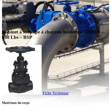
Actionneur
VOLANT
RAS5843BSP
Robinet à soupape à chapeau boulonné TRIM 8 –
800 Lbs – BSP
Fiche Technique
Matériaux du corps