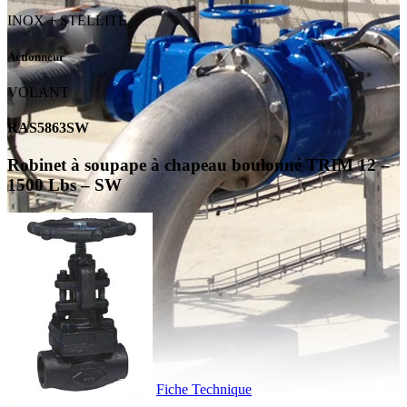
INOX + STELLITE
Actionneur
VOLANT
RAS5863SW
Robinet à soupape à chapeau boulonné TRIM 12 –
1500 Lbs – SW
Fiche Technique