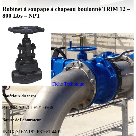
Robinet à soupape à chapeau boulonné TRIM 12 –
800 Lbs – NPT
Fiche Technique
Matériaux du corps
ACIER A350 LF2/1.0566
Nature de l'obturateur
INOX 316/A182 F316/1.4401