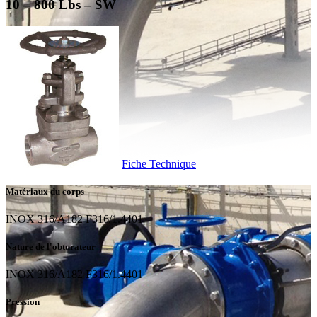
10 – 800 Lbs – SW
Fiche Technique
Matériaux du corps
INOX 316/A182 F316/1.4401
Nature de l'obturateur
INOX 316/A182 F316/1.4401
Pression