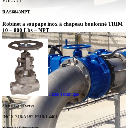
VOLANT
RAS6843NPT
Robinet à soupape inox à chapeau boulonné TRIM
10 – 800 Lbs – NPT
Fiche Technique
Matériaux du corps
INOX 316/A182 F316/1.4401
Nature de l'obturateur