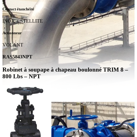
Contact étanchéité
INOX + STELLITE
Actionneur
VOLANT
RAS5843NPT
Robinet à soupape à chapeau boulonné TRIM 8 –
800 Lbs – NPT