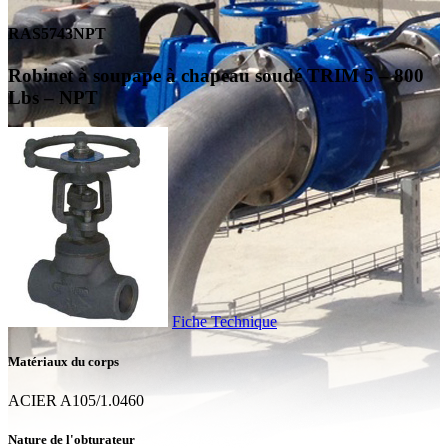
RAS5743NPT
Robinet à soupape à chapeau soudé TRIM 5 – 800
Lbs – NPT
Fiche Technique
Matériaux du corps
ACIER A105/1.0460
Nature de l'obturateur