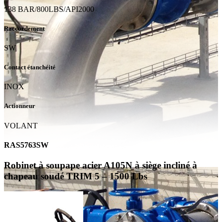
138 BAR/800LBS/API2000
Raccordement
SW
Contact étanchéité
INOX
Actionneur
VOLANT
RAS5763SW
Robinet à soupape acier A105N à siège incliné à
chapeau soudé TRIM 5 – 1500 Lbs