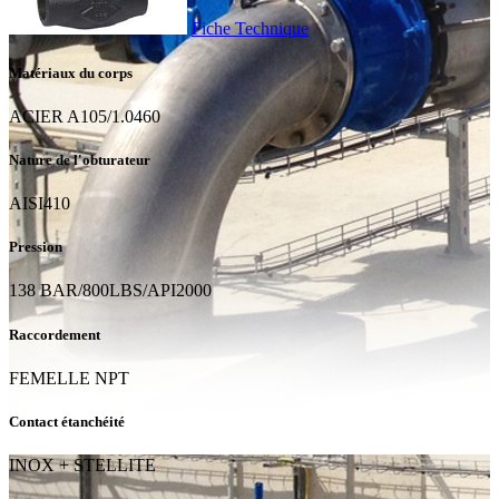
Fiche Technique
Matériaux du corps
ACIER A105/1.0460
Nature de l'obturateur
AISI410
Pression
138 BAR/800LBS/API2000
Raccordement
FEMELLE NPT
Contact étanchéité
INOX + STELLITE