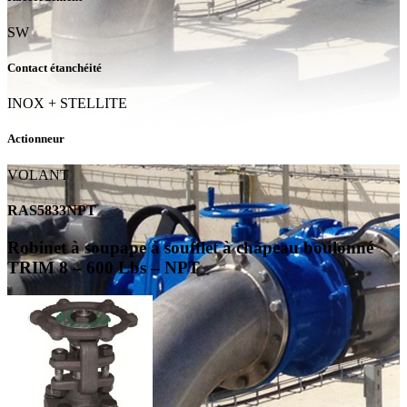
SW
Contact étanchéité
INOX + STELLITE
Actionneur
VOLANT
RAS5833NPT
Robinet à soupape à soufflet à chapeau boulonné
TRIM 8 – 600 Lbs – NPT