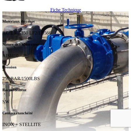
Fiche Technique
Matériaux du corps
ACIER A350 LF2/1.0566
Nature de l'obturateur
AISI410
Pression
250 BAR/1500LBS
Raccordement
SW
Contact étanchéité
INOX + STELLITE