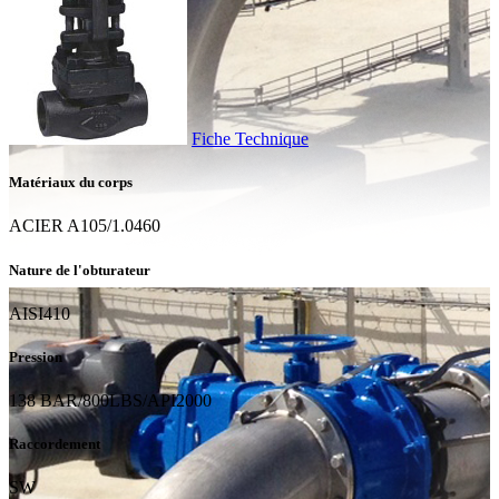
Fiche Technique
Matériaux du corps
ACIER A105/1.0460
Nature de l'obturateur
AISI410
Pression
138 BAR/800LBS/API2000
Raccordement
SW