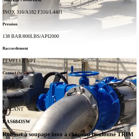
INOX 316/A182 F316/1.4401
Pression
138 BAR/800LBS/API2000
Raccordement
FEMELLE NPT
Contact étanchéité
INOX
Actionneur
VOLANT
RAS6843SW
Robinet à soupape inox à chapeau boulonné TRIM