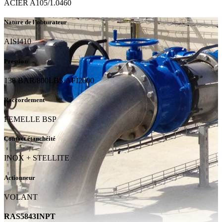
ACIER A105/1.0460
Nature de l'obturateur
AISI410
Pression
138 BAR/800LBS/API2000
Raccordement
FEMELLE BSP
Contact étanchéité
INOX + STELLITE
Actionneur
VOLANT
RAS5843INPT