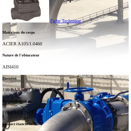
Fiche Technique
Matériaux du corps
ACIER A105/1.0460
Nature de l'obturateur
AISI410
Pression
100 BAR/600LBS/API1500
Raccordement
FEMELLE NPT
Contact étanchéité