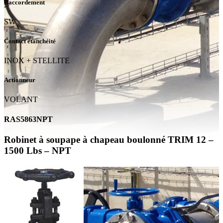
Raccordement
SW
Contact étanchéité
INOX + STELLITE
Actionneur
VOLANT
RAS5863NPT
Robinet à soupape à chapeau boulonné TRIM 12 –
1500 Lbs – NPT