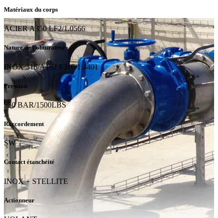
Matériaux du corps
ACIER A350 LF2/1.0566
Nature de l'obturateur
INOX 316/A182 F316/1.4401
Pression
250 BAR/1500LBS
Raccordement
SW
Contact étanchéité
INOX + STELLITE
Actionneur