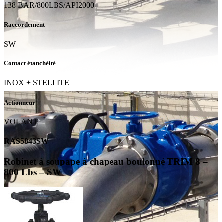
138 BAR/800LBS/API2000
Raccordement
SW
Contact étanchéité
INOX + STELLITE
Actionneur
VOLANT
RAS5843SW
Robinet à soupape à chapeau boulonné TRIM 8 –
800 Lbs – SW