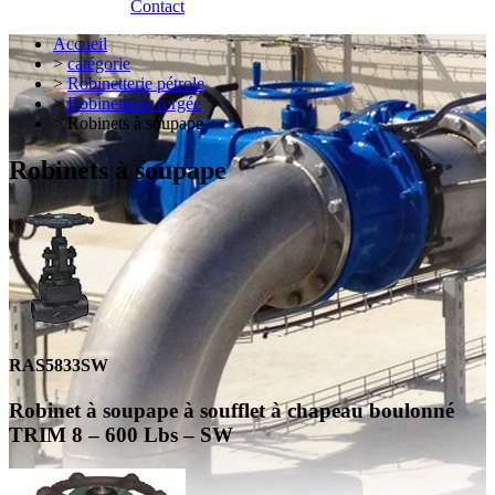
Contact
Accueil
>
catégorie
>
Robinetterie pétrole
>
Robinetterie forgée
> Robinets à soupape
Robinets à soupape
RAS5833SW
Robinet à soupape à soufflet à chapeau boulonné
TRIM 8 – 600 Lbs – SW