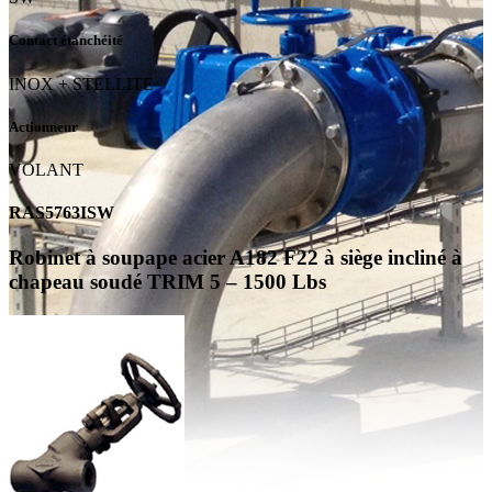
Contact étanchéité
INOX + STELLITE
Actionneur
VOLANT
RAS5763ISW
Robinet à soupape acier A182 F22 à siège incliné à
chapeau soudé TRIM 5 – 1500 Lbs