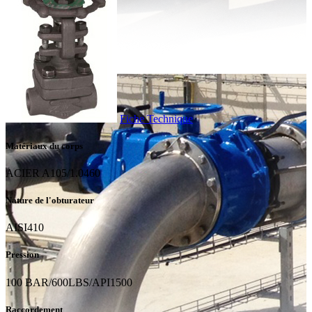
Fiche Technique
Matériaux du corps
ACIER A105/1.0460
Nature de l'obturateur
AISI410
Pression
100 BAR/600LBS/API1500
Raccordement