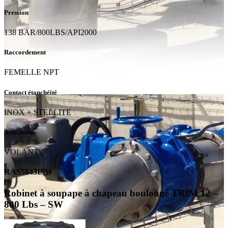
Pression
138 BAR/800LBS/API2000
Raccordement
FEMELLE NPT
Contact étanchéité
INOX + STELLITE
Actionneur
VOLANT
RAS5843ISW
Robinet à soupape à chapeau boulonné TRIM 12 –
800 Lbs – SW