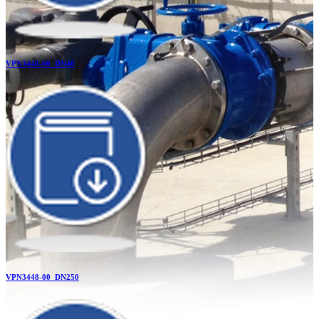
VPN3448-00_DN40
VPN3448-00_DN250