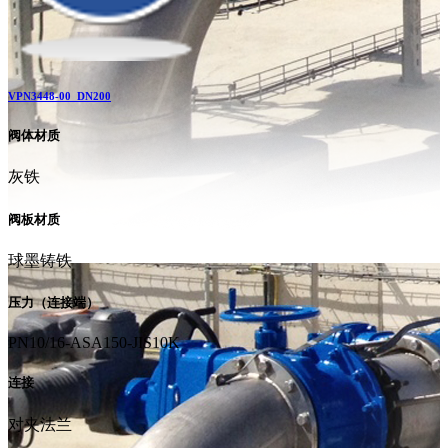
VPN3448-00_DN200
阀体材质
灰铁
阀板材质
球墨铸铁
压力（连接端）
PN10/16-ASA150-JIS10K
连接
对夹法兰