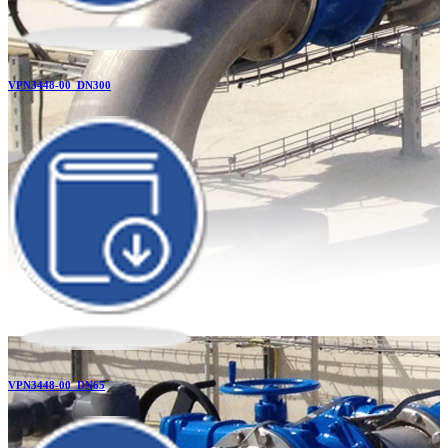
VPN3448-00_DN300
VPN3448-00_DN65