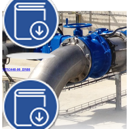
VPN3448-00_DN80