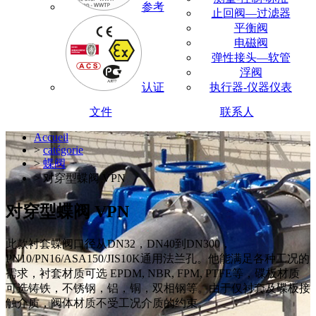
参考
止回阀—过滤器
平衡阀
电磁阀
弹性接头—软管
浮阀
认证
执行器-仪器仪表
文件
联系人
Accueil
>
catégorie
>
蝶阀
> 对穿型蝶阀 VPN
对穿型蝶阀 VPN
此款衬套蝶阀口径从DN32，DN40到DN300，
PN10/PN16/ASA150/JIS10K通用法兰孔。他能满足各种工况的
需求，衬套材质可选 EPDM, NBR, FPM, PTFE等，碟板材质
可选铸铁，不锈钢，铝，铜，双相钢等。由于仅衬套及碟板接
触介质，阀体材质不受工况介质的约束。