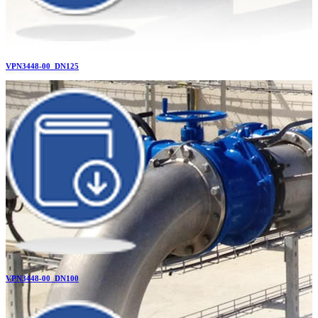
VPN3448-00_DN125
VPN3448-00_DN100