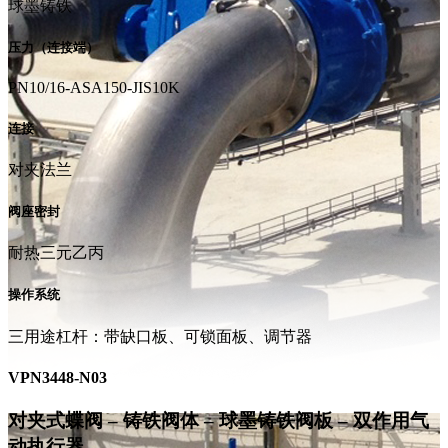
球墨铸铁
压力（连接端）
PN10/16-ASA150-JIS10K
连接
对夹法兰
阀座密封
耐热三元乙丙
操作系统
三用途杠杆：带缺口板、可锁面板、调节器
VPN3448-N03
对夹式蝶阀 – 铸铁阀体 – 球墨铸铁阀板 – 双作用气
动执行器