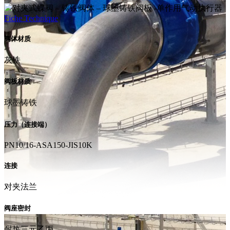
Fiche Technique
阀体材质
灰铁
阀板材质
球墨铸铁
压力（连接端）
PN10/16-ASA150-JIS10K
连接
对夹法兰
阀座密封
耐热三元乙丙