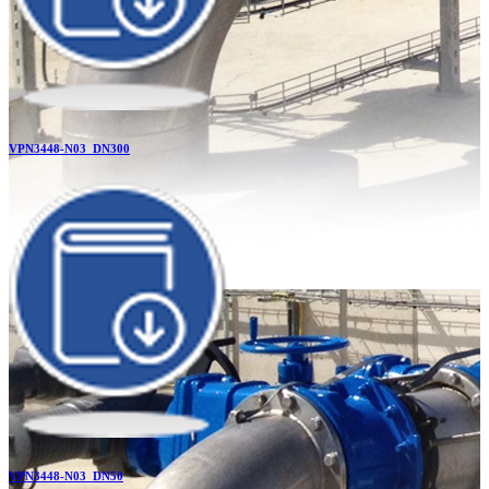
VPN3448-N03_DN300
VPN3448-N03_DN50