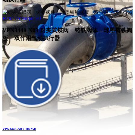
Fiche Technique
3D
VPN3448-N03
对夹式蝶阀 – 铸铁阀体 – 球墨铸铁阀
板 – 双作用气动执行器
VPN3448-N03_DN250