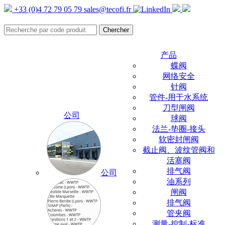
+33 (0)4 72 79 05 79
sales@tecofi.fr
产品
蝶阀
网络安全
针阀
管件-用于水系统
刀型闸阀
公司
球阀
法兰-垫圈-接头
软密封闸阀
截止阀、波纹管阀和
活塞阀
排气阀
公司
油系列
闸阀
排气阀
管夹阀
测量-控制-标准