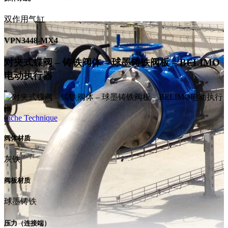
双作用气缸
VPN3448-MX4
对夹式蝶阀 – 铸铁阀体 – 球墨铸铁阀板 – BELIMO
电动执行器
Fiche Technique
阀体材质
灰铁
阀板材质
球墨铸铁
压力（连接端）