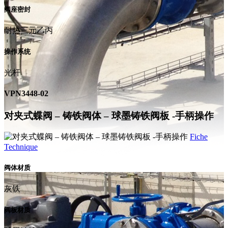
阀座密封
耐热三元乙丙
操作系统
光杆
VPN3448-02
对夹式蝶阀 – 铸铁阀体 – 球墨铸铁阀板 -手柄操作
Fiche
Technique
阀体材质
灰铁
阀板材质