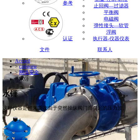
参考
止回阀—过滤器
平衡阀
电磁阀
弹性接头—软管
浮阀
认证
执行器-仪器仪表
文件
联系人
Accueil
>
catégorie
>
网络安全
> 水锤
水锤
这种仪器是用来吸收由于突然操纵阀门而引起的压力波。