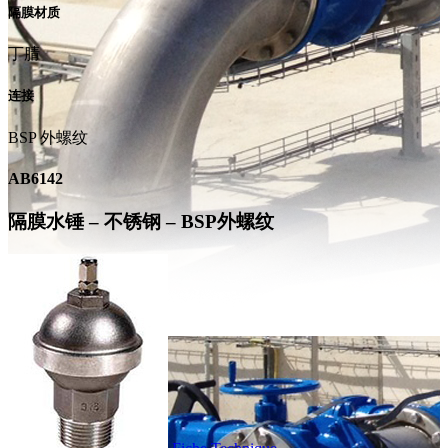
隔膜材质
丁腈
连接
BSP 外螺纹
AB6142
隔膜水锤 – 不锈钢 – BSP外螺纹