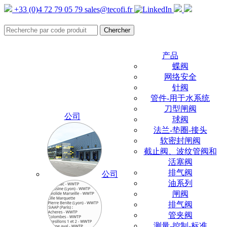
+33 (0)4 72 79 05 79
sales@tecofi.fr
产品
蝶阀
网络安全
针阀
管件-用于水系统
刀型闸阀
公司
球阀
法兰-垫圈-接头
软密封闸阀
截止阀、波纹管阀和
活塞阀
排气阀
公司
油系列
闸阀
排气阀
管夹阀
测量-控制-标准