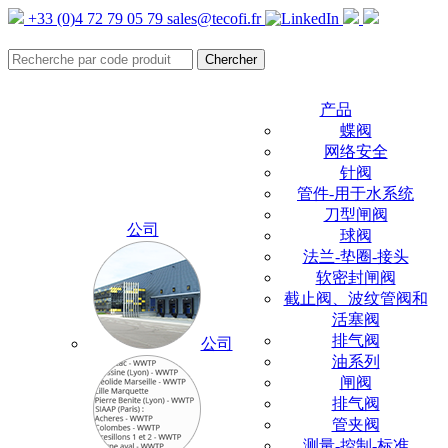
+33 (0)4 72 79 05 79
sales@tecofi.fr
产品
蝶阀
网络安全
针阀
管件-用于水系统
刀型闸阀
公司
球阀
法兰-垫圈-接头
软密封闸阀
截止阀、波纹管阀和
活塞阀
排气阀
公司
油系列
闸阀
排气阀
管夹阀
测量-控制-标准