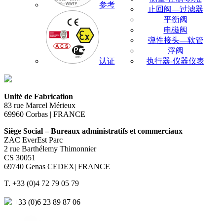
参考
止回阀—过滤器
平衡阀
电磁阀
弹性接头—软管
浮阀
认证
执行器-仪器仪表
Unité de Fabrication
83 rue Marcel Mérieux
69960 Corbas | FRANCE
Siège Social – Bureaux administratifs et commerciaux
ZAC EverEst Parc
2 rue Barthélemy Thimonnier
CS 30051
69740 Genas CEDEX| FRANCE
T. +33 (0)4 72 79 05 79
+33 (0)6 23 89 87 06