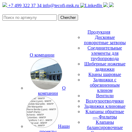
+7 499 322 37 34
info@tecofi-msk.ru
Продукция
Дисковые
поворотные затворы
Соединительные
элементы для
О компании
трубопровода
Шиберные ножевые
задвижки
Краны шаровые
Задвижки с
обрезиненным
О
клином
компании
Вентили
Воздухоотводчики
Задвижки клиновые
Клапаны обратные
— Фильтры
Клапаны
Наши
балансировочные
проекты